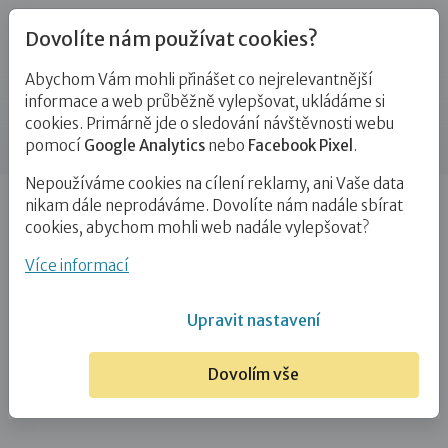
Dovolíte nám používat cookies?
Abychom Vám mohli přinášet co nejrelevantnější
Kontakty
informace a web průběžně vylepšovat, ukládáme si
cookies. Primárně jde o sledování návštěvnosti webu
Příspěvek
pomocí
Google Analytics
nebo
Facebook Pixel
.
Nepoužíváme cookies na cílení reklamy, ani Vaše data
Úvod
Bc. Alžběta Dědová
nikam dále neprodáváme. Dovolíte nám nadále sbírat
cookies, abychom mohli web nadále vylepšovat?
Bc. Alžběta Dědová
Více informací
16. 2. 2026
Upravit nastavení
Dovolím vše