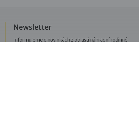
Newsletter
Informujeme o novinkách z oblasti náhradní rodinné
péče, posíláme upozornění na vzdělávací akce či
aktuality z Dobré rodiny.
Přihlásit se k odběru novinek
Menu
Pro veřejnost
Pro zájemce o služby
Pro klienty
Pro děti