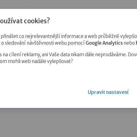
jnost
Pro zájemce o služby
Pro klienty
Pro děti
Vzd
oužívat cookies?
inášet co nejrelevantnější informace a web průběžně vylepšov
e o sledování návštěvnosti webu pomocí
Google Analytics
nebo
na cílení reklamy, ani Vaše data nikam dále neprodáváme. Dov
hom mohli web nadále vylepšovat?
Upravit nastavení