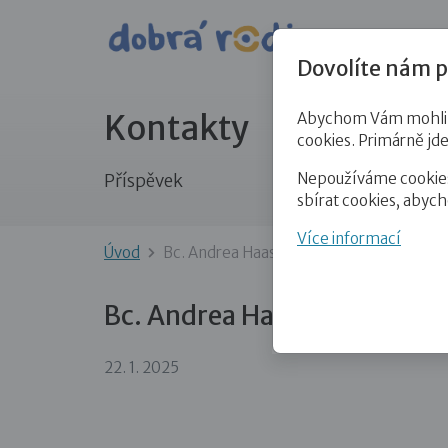
Pro veře
Dovolíte nám p
Kontakty
Abychom Vám mohli př
cookies. Primárně jd
Nepoužíváme cookies 
Příspěvek
sbírat cookies, abyc
Více informací
Úvod
Bc. Andrea Haasová
Bc. Andrea Haasová
22. 1. 2025