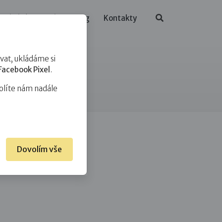
ělávání
O nás
Blog
Kontakty
at, ukládáme si
Facebook Pixel
.
olíte nám nadále
Dovolím vše