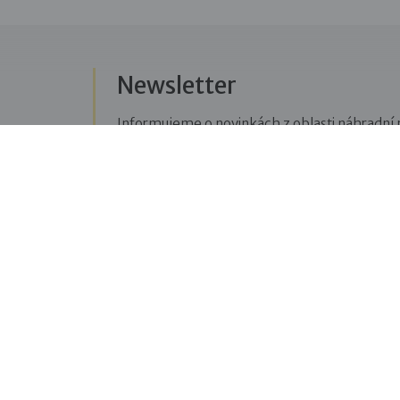
Newsletter
Informujeme o novinkách z oblasti náhradní r
Přihlásit se k odběru novinek
Menu
Sledujte n
Pro veřejnost
Fac
pravi
Pro zájemce o služby
oblas
Pro klienty
Blo
Pro děti
příbě
Vzdělávání
týkaj