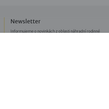
Newsletter
Informujeme o novinkách z oblasti náhradní rodinné
péče, posíláme upozornění na vzdělávací akce či
aktuality z Dobré rodiny.
Přihlásit se k odběru novinek
Menu
Pro veřejnost
Pro zájemce o služby
Pro klienty
Pro děti