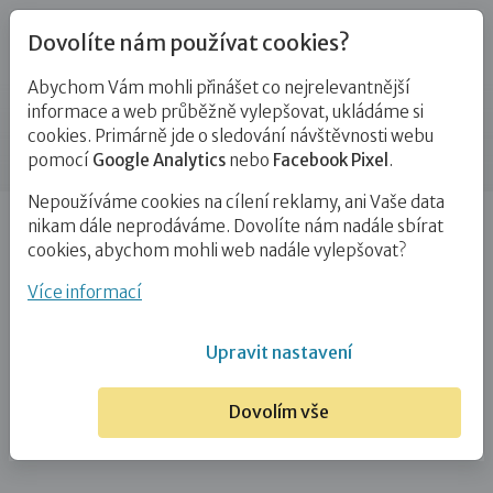
Dovolíte nám používat cookies?
Abychom Vám mohli přinášet co nejrelevantnější
Kontakty
informace a web průběžně vylepšovat, ukládáme si
cookies. Primárně jde o sledování návštěvnosti webu
Příspěvek
pomocí
Google Analytics
nebo
Facebook Pixel
.
Nepoužíváme cookies na cílení reklamy, ani Vaše data
Úvod
Bc. Dominika Kucrová
nikam dále neprodáváme. Dovolíte nám nadále sbírat
cookies, abychom mohli web nadále vylepšovat?
Bc. Dominika Kucrová
Více informací
6. 1. 2025
Upravit nastavení
Dovolím vše