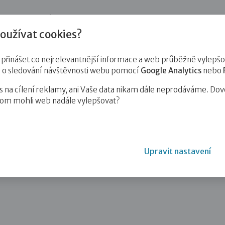
jnost
Pro zájemce o služby
Pro klienty
Pro děti
Vzd
oužívat cookies?
inášet co nejrelevantnější informace a web průběžně vylepšov
e o sledování návštěvnosti webu pomocí
Google Analytics
nebo
na cílení reklamy, ani Vaše data nikam dále neprodáváme. Dov
hom mohli web nadále vylepšovat?
Upravit nastavení