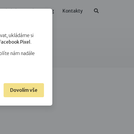
ělávání
O nás
Blog
Kontakty
at, ukládáme si
Facebook Pixel
.
olíte nám nadále
Dovolím vše