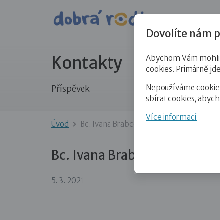
Pro veře
Dovolíte nám p
Kontakty
Abychom Vám mohli př
cookies. Primárně jd
Nepoužíváme cookies 
Příspěvek
sbírat cookies, abyc
Více informací
Úvod
Bc. Ivana Brabcová
Bc. Ivana Brabcová
5. 3. 2021