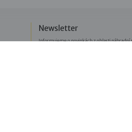
Newsletter
Informujeme o novinkách z oblasti náhradní r
Přihlásit se k odběru novinek
Menu
Sledujte n
Pro veřejnost
Fac
pravi
Pro zájemce o služby
oblas
Pro klienty
Blo
Pro děti
příbě
Vzdělávání
týkaj