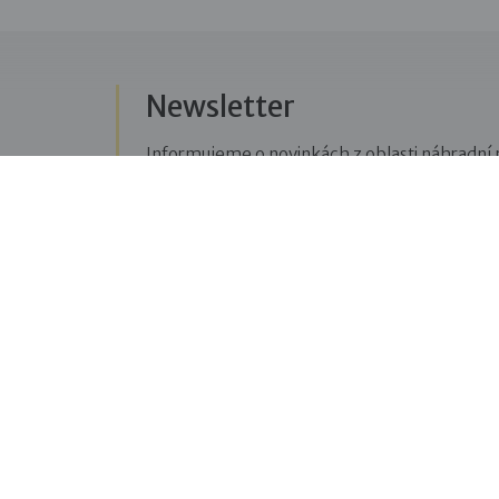
Newsletter
Informujeme o novinkách z oblasti náhradní r
Přihlásit se k odběru novinek
Menu
Sledujte n
Pro veřejnost
Fac
pravi
Pro zájemce o služby
oblas
Pro klienty
Blo
Pro děti
příbě
Vzdělávání
týkaj