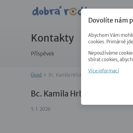
Pro veře
Dovolíte nám p
Kontakty
Abychom Vám mohli př
cookies. Primárně jd
Nepoužíváme cookies 
Příspěvek
sbírat cookies, abyc
Více informací
Úvod
Bc. Kamila Hrbáčová
Bc. Kamila Hrbáčová
5. 1. 2026