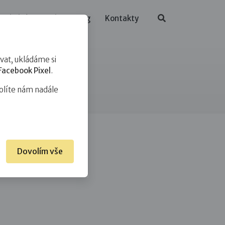
ělávání
O nás
Blog
Kontakty
at, ukládáme si
Facebook Pixel
.
olíte nám nadále
Dovolím vše