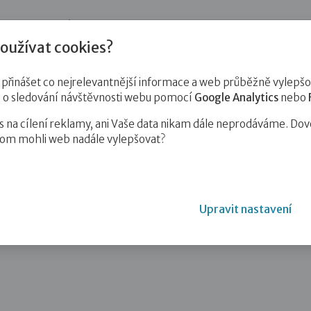
jnost
Pro zájemce o služby
Pro klienty
Pro děti
Vzd
oužívat cookies?
inášet co nejrelevantnější informace a web průběžně vylepšov
e o sledování návštěvnosti webu pomocí
Google Analytics
nebo
na cílení reklamy, ani Vaše data nikam dále neprodáváme. Dov
hom mohli web nadále vylepšovat?
Upravit nastavení