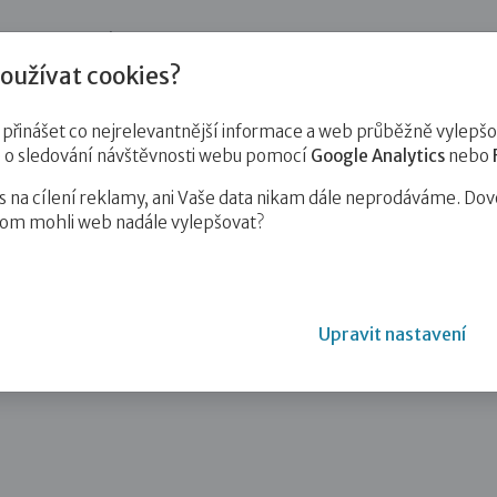
jnost
Pro zájemce o služby
Pro klienty
Pro děti
Vzd
oužívat cookies?
inášet co nejrelevantnější informace a web průběžně vylepšov
e o sledování návštěvnosti webu pomocí
Google Analytics
nebo
na cílení reklamy, ani Vaše data nikam dále neprodáváme. Dov
hom mohli web nadále vylepšovat?
Upravit nastavení