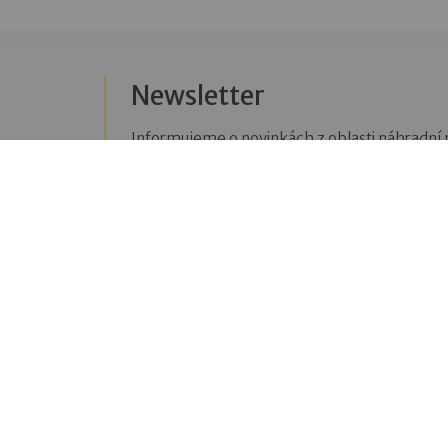
Newsletter
Informujeme o novinkách z oblasti náhradní r
Přihlásit se k odběru novinek
Menu
Sledujte n
Pro veřejnost
Fac
pravi
Pro zájemce o služby
oblas
Pro klienty
Blo
Pro děti
příbě
Vzdělávání
týkaj