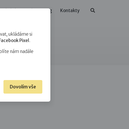
ělávání
O nás
Blog
Kontakty
at, ukládáme si
Facebook Pixel
.
olíte nám nadále
Dovolím vše