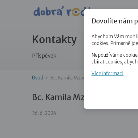
Pro veře
Dovolíte nám p
Kontakty
Abychom Vám mohli př
cookies. Primárně jd
Nepoužíváme cookies 
Příspěvek
sbírat cookies, abyc
Více informací
Úvod
Bc. Kamila Mzoughi
Bc. Kamila Mzoughi
26. 6. 2026