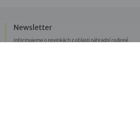
Newsletter
Informujeme o novinkách z oblasti náhradní rodinné
péče, posíláme upozornění na vzdělávací akce či
aktuality z Dobré rodiny.
Přihlásit se k odběru novinek
Menu
Pro veřejnost
Pro zájemce o služby
Pro klienty
Pro děti