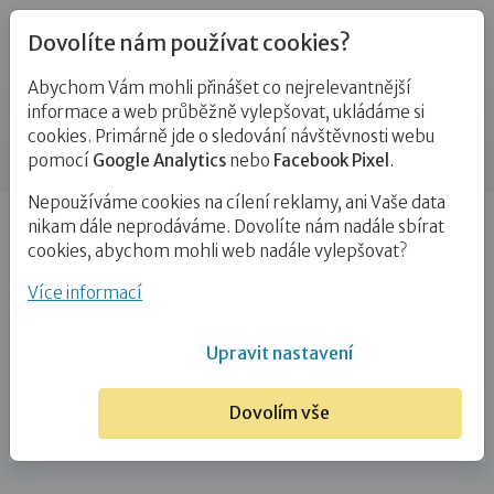
Dovolíte nám používat cookies?
Abychom Vám mohli přinášet co nejrelevantnější
Kontakty
informace a web průběžně vylepšovat, ukládáme si
cookies. Primárně jde o sledování návštěvnosti webu
Příspěvek
pomocí
Google Analytics
nebo
Facebook Pixel
.
Nepoužíváme cookies na cílení reklamy, ani Vaše data
Úvod
Bc. Lucie Soukupová
nikam dále neprodáváme. Dovolíte nám nadále sbírat
cookies, abychom mohli web nadále vylepšovat?
Bc. Lucie Soukupová
Více informací
5. 3. 2021
Upravit nastavení
Dovolím vše