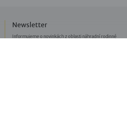
Newsletter
Informujeme o novinkách z oblasti náhradní rodinné
péče, posíláme upozornění na vzdělávací akce či
aktuality z Dobré rodiny.
Přihlásit se k odběru novinek
Menu
Pro veřejnost
Pro zájemce o služby
Pro klienty
Pro děti