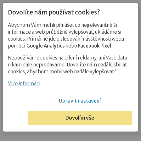
Dovolíte nám používat cookies?
Abychom Vám mohli přinášet co nejrelevantnější
Kontakty
informace a web průběžně vylepšovat, ukládáme si
cookies. Primárně jde o sledování návštěvnosti webu
Příspěvek
pomocí
Google Analytics
nebo
Facebook Pixel
.
Nepoužíváme cookies na cílení reklamy, ani Vaše data
Úvod
Mgr. Petra Burešová
nikam dále neprodáváme. Dovolíte nám nadále sbírat
cookies, abychom mohli web nadále vylepšovat?
Mgr. Petra Burešová
Více informací
7. 4. 2025
Upravit nastavení
Dovolím vše