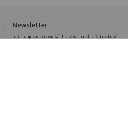
Newsletter
Informujeme o novinkách z oblasti náhradní rodinné
péče, posíláme upozornění na vzdělávací akce či
aktuality z Dobré rodiny.
Přihlásit se k odběru novinek
Menu
Pro veřejnost
Pro zájemce o služby
Pro klienty
Pro děti