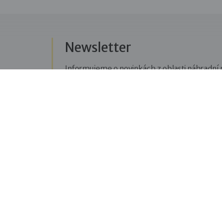
Newsletter
Informujeme o novinkách z oblasti náhradní r
Přihlásit se k odběru novinek
Menu
Sledujte n
Pro veřejnost
Fac
pravi
Pro zájemce o služby
oblas
Pro klienty
Blo
Pro děti
příbě
Vzdělávání
týkaj