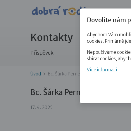
Pro veře
Dovolíte nám p
Kontakty
Abychom Vám mohli př
cookies. Primárně jd
Nepoužíváme cookies 
Příspěvek
sbírat cookies, abyc
Více informací
Úvod
Bc. Šárka Pernegrová, DiS.
Bc. Šárka Pernegrová, DiS.
17. 4. 2025