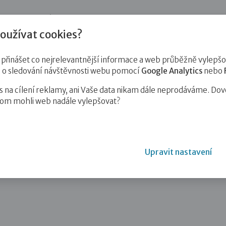
jnost
Pro zájemce o služby
Pro klienty
Pro děti
Vzd
oužívat cookies?
inášet co nejrelevantnější informace a web průběžně vylepšov
e o sledování návštěvnosti webu pomocí
Google Analytics
nebo
na cílení reklamy, ani Vaše data nikam dále neprodáváme. Dov
hom mohli web nadále vylepšovat?
Upravit nastavení