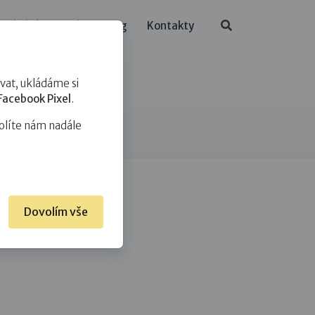
ělávání
O nás
Blog
Kontakty
at, ukládáme si
Facebook Pixel
.
olíte nám nadále
Dovolím vše