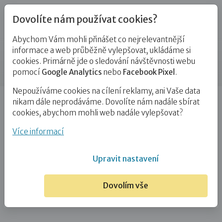
Dovolíte nám používat cookies?
Abychom Vám mohli přinášet co nejrelevantnější
Kontakty
informace a web průběžně vylepšovat, ukládáme si
cookies. Primárně jde o sledování návštěvnosti webu
Příspěvek
pomocí
Google Analytics
nebo
Facebook Pixel
.
Nepoužíváme cookies na cílení reklamy, ani Vaše data
Úvod
Bc. Simona Douděrová
nikam dále neprodáváme. Dovolíte nám nadále sbírat
cookies, abychom mohli web nadále vylepšovat?
Bc. Simona Douděrová
Více informací
15. 4. 2024
Upravit nastavení
Dovolím vše