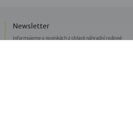
Newsletter
Informujeme o novinkách z oblasti náhradní rodinné
péče, posíláme upozornění na vzdělávací akce či
aktuality z Dobré rodiny.
Přihlásit se k odběru novinek
Menu
Pro veřejnost
Pro zájemce o služby
Pro klienty
Pro děti