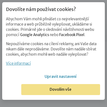
Dovolíte nám používat cookies?
Abychom Vám mohli přinášet co nejrelevantnější
Kontakty
informace a web průběžně vylepšovat, ukládáme si
cookies. Primárně jde o sledování návštěvnosti webu
Příspěvek
pomocí
Google Analytics
nebo
Facebook Pixel
.
Nepoužíváme cookies na cílení reklamy, ani Vaše data
Úvod
David Bízek, DiS.
nikam dále neprodáváme. Dovolíte nám nadále sbírat
cookies, abychom mohli web nadále vylepšovat?
David Bízek, DiS.
Více informací
3. 7. 2025
Upravit nastavení
Dovolím vše