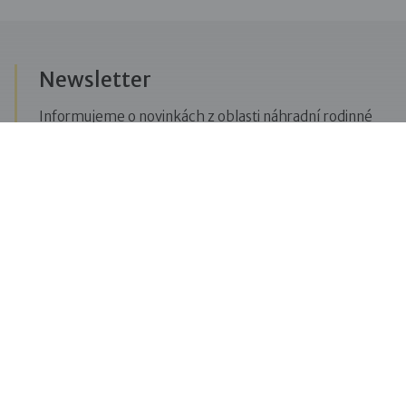
Newsletter
Informujeme o novinkách z oblasti náhradní rodinné
péče, posíláme upozornění na vzdělávací akce či
aktuality z Dobré rodiny.
Přihlásit se k odběru novinek
Menu
Pro veřejnost
Pro zájemce o služby
Pro klienty
Pro děti