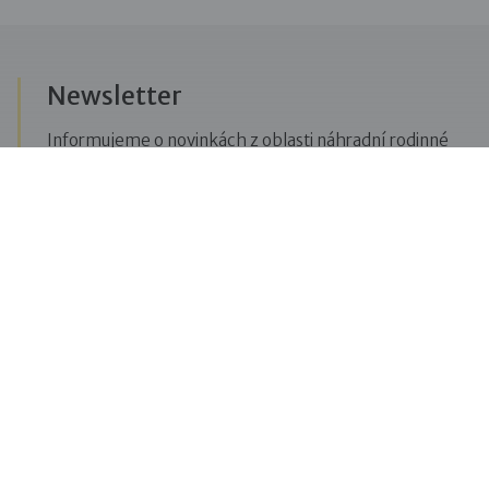
Newsletter
Informujeme o novinkách z oblasti náhradní rodinné
péče, posíláme upozornění na vzdělávací akce či
aktuality z Dobré rodiny.
Přihlásit se k odběru novinek
Menu
Pro veřejnost
Pro zájemce o služby
Pro klienty
Pro děti