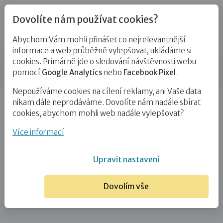
Dovolíte nám používat cookies?
Abychom Vám mohli přinášet co nejrelevantnější
Kontakty
informace a web průběžně vylepšovat, ukládáme si
cookies. Primárně jde o sledování návštěvnosti webu
Příspěvek
pomocí
Google Analytics
nebo
Facebook Pixel
.
Nepoužíváme cookies na cílení reklamy, ani Vaše data
Úvod
DiS. Kristina Boháčková
nikam dále neprodáváme. Dovolíte nám nadále sbírat
cookies, abychom mohli web nadále vylepšovat?
DiS. Kristina Boháčková
Více informací
11. 6. 2026
Upravit nastavení
Dovolím vše