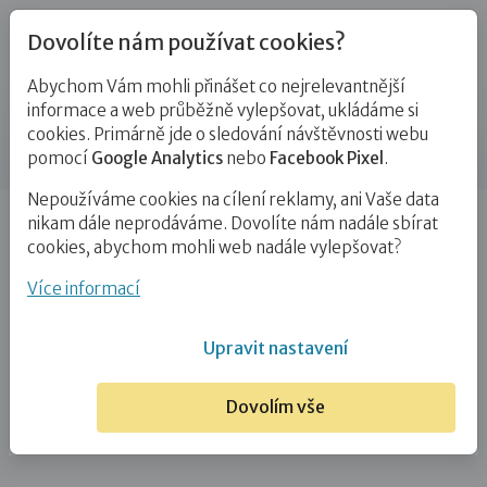
Dovolíte nám používat cookies?
Abychom Vám mohli přinášet co nejrelevantnější
Kontakty
informace a web průběžně vylepšovat, ukládáme si
cookies. Primárně jde o sledování návštěvnosti webu
Příspěvek
pomocí
Google Analytics
nebo
Facebook Pixel
.
Nepoužíváme cookies na cílení reklamy, ani Vaše data
Úvod
Hana Růžičková
nikam dále neprodáváme. Dovolíte nám nadále sbírat
cookies, abychom mohli web nadále vylepšovat?
Hana Růžičková
Více informací
23. 2. 2021
Upravit nastavení
Dovolím vše