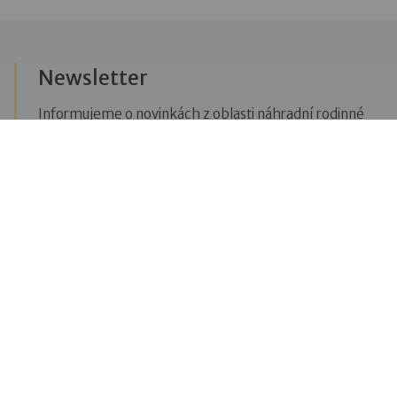
Newsletter
Informujeme o novinkách z oblasti náhradní rodinné
péče, posíláme upozornění na vzdělávací akce či
aktuality z Dobré rodiny.
Přihlásit se k odběru novinek
Menu
Pro veřejnost
Pro zájemce o služby
Pro klienty
Pro děti