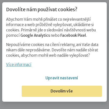
Dovolíte nám používat cookies?
Abychom Vám mohli přinášet co nejrelevantnější
Kontakty
informace a web průběžně vylepšovat, ukládáme si
cookies. Primárně jde o sledování návštěvnosti webu
Příspěvek
pomocí
Google Analytics
nebo
Facebook Pixel
.
Nepoužíváme cookies na cílení reklamy, ani Vaše data
Úvod
Ing. Bc. Marika Benešová
nikam dále neprodáváme. Dovolíte nám nadále sbírat
cookies, abychom mohli web nadále vylepšovat?
Ing. Bc. Marika Benešová
Více informací
5. 3. 2021
Upravit nastavení
Dovolím vše