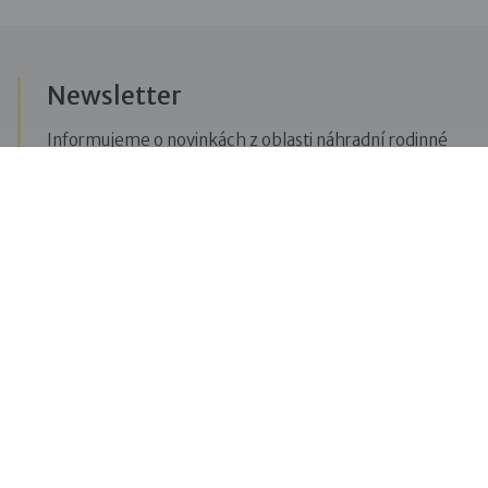
Newsletter
Informujeme o novinkách z oblasti náhradní rodinné
péče, posíláme upozornění na vzdělávací akce či
aktuality z Dobré rodiny.
Přihlásit se k odběru novinek
Menu
Pro veřejnost
Pro zájemce o služby
Pro klienty
Pro děti