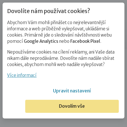
Dovolíte nám používat cookies?
Abychom Vám mohli přinášet co nejrelevantnější
Kontakty
informace a web průběžně vylepšovat, ukládáme si
cookies. Primárně jde o sledování návštěvnosti webu
Příspěvek
pomocí
Google Analytics
nebo
Facebook Pixel
.
Nepoužíváme cookies na cílení reklamy, ani Vaše data
Úvod
Mgr. Jana Vyvlečková
nikam dále neprodáváme. Dovolíte nám nadále sbírat
cookies, abychom mohli web nadále vylepšovat?
Mgr. Jana Vyvlečková
Více informací
3. 3. 2025
Upravit nastavení
Dovolím vše