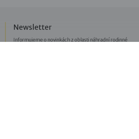
Newsletter
Informujeme o novinkách z oblasti náhradní rodinné
péče, posíláme upozornění na vzdělávací akce či
aktuality z Dobré rodiny.
Přihlásit se k odběru novinek
Menu
Pro veřejnost
Pro zájemce o služby
Pro klienty
Pro děti