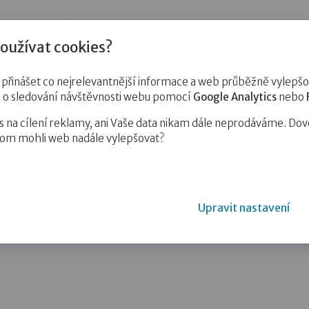
jnost
Pro zájemce o služby
Pro klienty
Pro děti
Vzd
oužívat cookies?
inášet co nejrelevantnější informace a web průběžně vylepšov
e o sledování návštěvnosti webu pomocí
Google Analytics
nebo
na cílení reklamy, ani Vaše data nikam dále neprodáváme. Dov
hom mohli web nadále vylepšovat?
Upravit nastavení