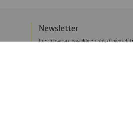
Newsletter
Informujeme o novinkách z oblasti náhradní r
Přihlásit se k odběru novinek
Menu
Sledujte n
Pro veřejnost
Fac
pravi
Pro zájemce o služby
oblas
Pro klienty
Blo
Pro děti
příbě
Vzdělávání
týkaj