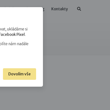
ělávání
O nás
Blog
Kontakty
at, ukládáme si
Facebook Pixel
.
olíte nám nadále
Dovolím vše