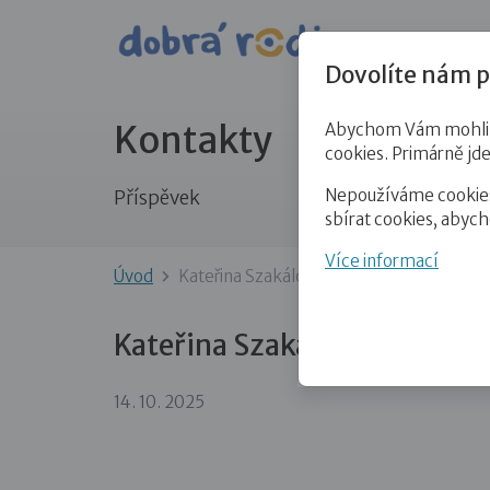
Pro veře
Dovolíte nám p
Kontakty
Abychom Vám mohli př
cookies. Primárně jd
Nepoužíváme cookies 
Příspěvek
sbírat cookies, abyc
Více informací
Úvod
Kateřina Szakálová
Kateřina Szakálová
14. 10. 2025