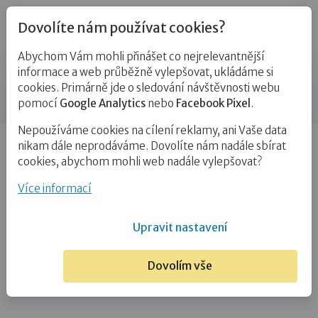
Dovolíte nám používat cookies?
Abychom Vám mohli přinášet co nejrelevantnější
Kontakty
informace a web průběžně vylepšovat, ukládáme si
cookies. Primárně jde o sledování návštěvnosti webu
Příspěvek
pomocí
Google Analytics
nebo
Facebook Pixel
.
Nepoužíváme cookies na cílení reklamy, ani Vaše data
Úvod
Lucie Jerie
nikam dále neprodáváme. Dovolíte nám nadále sbírat
cookies, abychom mohli web nadále vylepšovat?
Lucie Jerie
Více informací
13. 5. 2025
Upravit nastavení
Dovolím vše