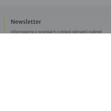
Newsletter
Informujeme o novinkách z oblasti náhradní rodinné
péče, posíláme upozornění na vzdělávací akce či
aktuality z Dobré rodiny.
Přihlásit se k odběru novinek
Menu
Pro veřejnost
Pro zájemce o služby
Pro klienty
Pro děti