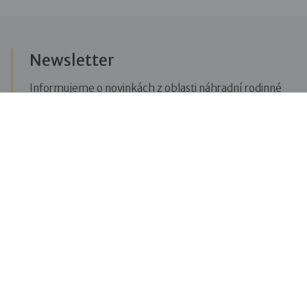
Newsletter
Informujeme o novinkách z oblasti náhradní rodinné
péče, posíláme upozornění na vzdělávací akce či
aktuality z Dobré rodiny.
Přihlásit se k odběru novinek
Menu
Pro veřejnost
Pro zájemce o služby
Pro klienty
Pro děti