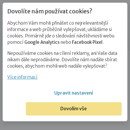
Dovolíte nám používat cookies?
Abychom Vám mohli přinášet co nejrelevantnější
Kontakty
informace a web průběžně vylepšovat, ukládáme si
cookies. Primárně jde o sledování návštěvnosti webu
Příspěvek
pomocí
Google Analytics
nebo
Facebook Pixel
.
Nepoužíváme cookies na cílení reklamy, ani Vaše data
Úvod
Martina Smutná
nikam dále neprodáváme. Dovolíte nám nadále sbírat
cookies, abychom mohli web nadále vylepšovat?
Martina Smutná
Více informací
5. 3. 2021
Upravit nastavení
Dovolím vše