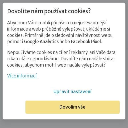
Dovolíte nám používat cookies?
Abychom Vám mohli přinášet co nejrelevantnější
Kontakty
informace a web průběžně vylepšovat, ukládáme si
cookies. Primárně jde o sledování návštěvnosti webu
Příspěvek
pomocí
Google Analytics
nebo
Facebook Pixel
.
Nepoužíváme cookies na cílení reklamy, ani Vaše data
Úvod
Matěj Heřman
nikam dále neprodáváme. Dovolíte nám nadále sbírat
cookies, abychom mohli web nadále vylepšovat?
Matěj Heřman
Více informací
16. 3. 2021
Upravit nastavení
Dovolím vše