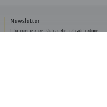
Newsletter
Informujeme o novinkách z oblasti náhradní rodinné
péče, posíláme upozornění na vzdělávací akce či
aktuality z Dobré rodiny.
Přihlásit se k odběru novinek
Menu
Pro veřejnost
Pro zájemce o služby
Pro klienty
Pro děti