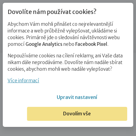
Dovolíte nám používat cookies?
Abychom Vám mohli přinášet co nejrelevantnější
Kontakty
informace a web průběžně vylepšovat, ukládáme si
cookies. Primárně jde o sledování návštěvnosti webu
Příspěvek
pomocí
Google Analytics
nebo
Facebook Pixel
.
Nepoužíváme cookies na cílení reklamy, ani Vaše data
Úvod
Mgr. Gabriela Moravíková
nikam dále neprodáváme. Dovolíte nám nadále sbírat
cookies, abychom mohli web nadále vylepšovat?
Mgr. Gabriela Moravíková
Více informací
5. 3. 2021
Upravit nastavení
Dovolím vše