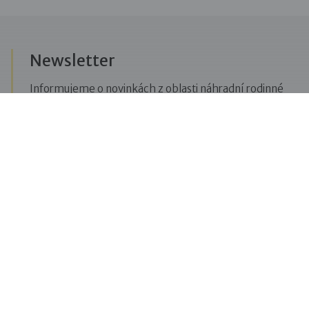
Newsletter
Informujeme o novinkách z oblasti náhradní rodinné
péče, posíláme upozornění na vzdělávací akce či
aktuality z Dobré rodiny.
Přihlásit se k odběru novinek
Menu
Pro veřejnost
Pro zájemce o služby
Pro klienty
Pro děti