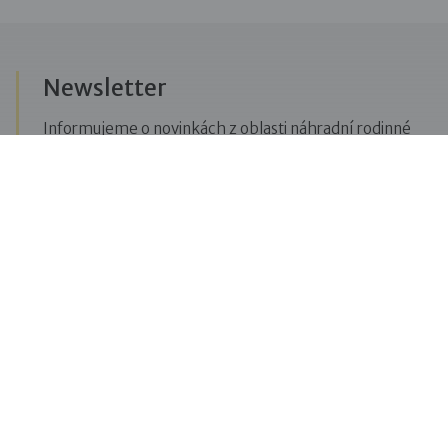
Newsletter
Informujeme o novinkách z oblasti náhradní rodinné
péče, posíláme upozornění na vzdělávací akce či
aktuality z Dobré rodiny.
Přihlásit se k odběru novinek
Menu
Pro veřejnost
Pro zájemce o služby
Pro klienty
Pro děti