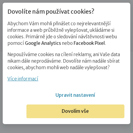
Dovolíte nám používat cookies?
Abychom Vám mohli přinášet co nejrelevantnější
Kontakty
informace a web průběžně vylepšovat, ukládáme si
cookies. Primárně jde o sledování návštěvnosti webu
Příspěvek
pomocí
Google Analytics
nebo
Facebook Pixel
.
Nepoužíváme cookies na cílení reklamy, ani Vaše data
Úvod
Mgr. Hana Jeřábková
nikam dále neprodáváme. Dovolíte nám nadále sbírat
cookies, abychom mohli web nadále vylepšovat?
Mgr. Hana Jeřábková
Více informací
7. 7. 2022
Upravit nastavení
Dovolím vše