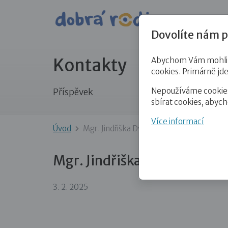
Pro veře
Dovolíte nám p
Kontakty
Abychom Vám mohli př
cookies. Primárně jd
Nepoužíváme cookies 
Příspěvek
sbírat cookies, abyc
Více informací
Úvod
Mgr. Jindřiška Dvořáková
Mgr. Jindřiška Dvořáková
3. 2. 2025