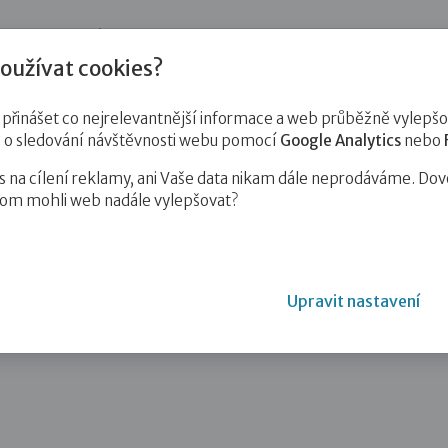
jnost
Pro zájemce o služby
Pro klienty
Pro děti
Vzd
oužívat cookies?
inášet co nejrelevantnější informace a web průběžně vylepšov
e o sledování návštěvnosti webu pomocí
Google Analytics
nebo
na cílení reklamy, ani Vaše data nikam dále neprodáváme. Dov
hom mohli web nadále vylepšovat?
Upravit nastavení