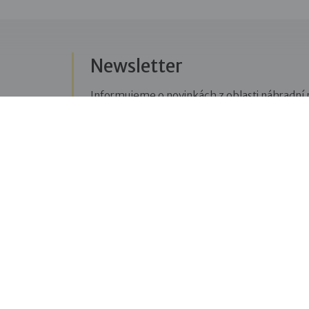
Newsletter
Informujeme o novinkách z oblasti náhradní r
Přihlásit se k odběru novinek
Menu
Sledujte n
Pro veřejnost
Fac
pravi
Pro zájemce o služby
oblas
Pro klienty
Blo
Pro děti
příbě
Vzdělávání
týkaj