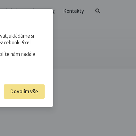
ělávání
O nás
Blog
Kontakty
at, ukládáme si
Facebook Pixel
.
olíte nám nadále
Dovolím vše