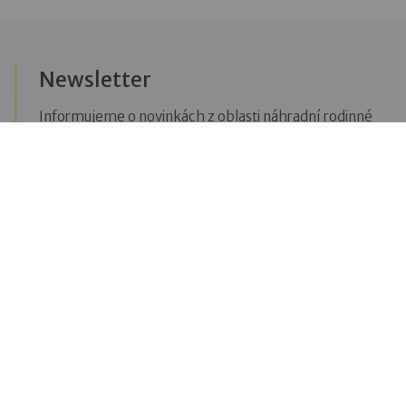
Newsletter
Informujeme o novinkách z oblasti náhradní rodinné
péče, posíláme upozornění na vzdělávací akce či
aktuality z Dobré rodiny.
Přihlásit se k odběru novinek
Menu
Pro veřejnost
Pro zájemce o služby
Pro klienty
Pro děti