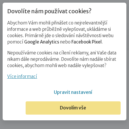
Dovolíte nám používat cookies?
Abychom Vám mohli přinášet co nejrelevantnější
Kontakty
informace a web průběžně vylepšovat, ukládáme si
cookies. Primárně jde o sledování návštěvnosti webu
Příspěvek
pomocí
Google Analytics
nebo
Facebook Pixel
.
Nepoužíváme cookies na cílení reklamy, ani Vaše data
Úvod
Mgr. Olga Nováková
nikam dále neprodáváme. Dovolíte nám nadále sbírat
cookies, abychom mohli web nadále vylepšovat?
Mgr. Olga Nováková
Více informací
18. 9. 2024
Upravit nastavení
Dovolím vše