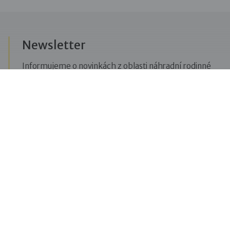
Newsletter
Informujeme o novinkách z oblasti náhradní rodinné
péče, posíláme upozornění na vzdělávací akce či
aktuality z Dobré rodiny.
Přihlásit se k odběru novinek
Menu
Pro veřejnost
Pro zájemce o služby
Pro klienty
Pro děti