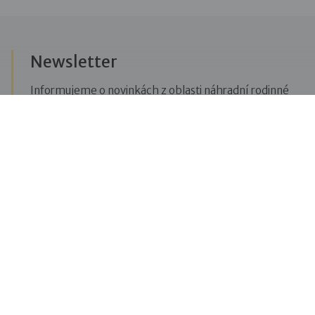
Newsletter
Informujeme o novinkách z oblasti náhradní rodinné
péče, posíláme upozornění na vzdělávací akce či
aktuality z Dobré rodiny.
Přihlásit se k odběru novinek
Menu
Pro veřejnost
Pro zájemce o služby
Pro klienty
Pro děti