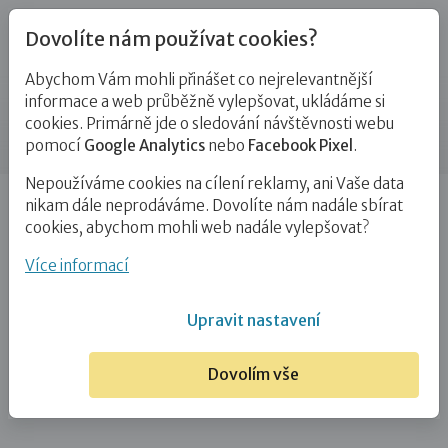
Dovolíte nám používat cookies?
Abychom Vám mohli přinášet co nejrelevantnější
Kontakty
informace a web průběžně vylepšovat, ukládáme si
cookies. Primárně jde o sledování návštěvnosti webu
Příspěvek
pomocí
Google Analytics
nebo
Facebook Pixel
.
Nepoužíváme cookies na cílení reklamy, ani Vaše data
Úvod
Mgr. Pavlína Borovičková
nikam dále neprodáváme. Dovolíte nám nadále sbírat
cookies, abychom mohli web nadále vylepšovat?
Mgr. Pavlína Borovičková
Více informací
10. 10. 2024
Upravit nastavení
Dovolím vše