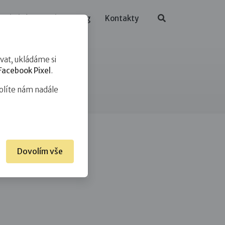
ělávání
O nás
Blog
Kontakty
at, ukládáme si
Facebook Pixel
.
olíte nám nadále
Dovolím vše