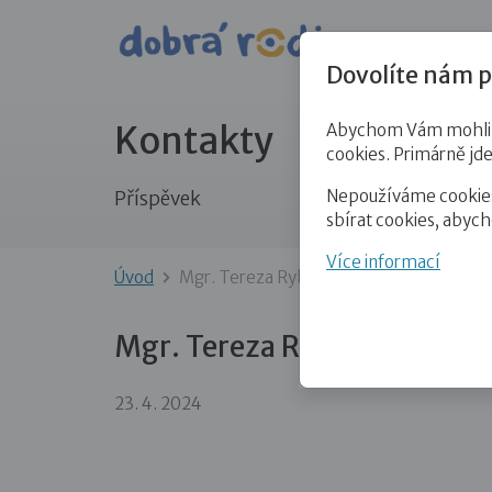
Pro veře
Dovolíte nám p
Kontakty
Abychom Vám mohli př
cookies. Primárně jd
Nepoužíváme cookies 
Příspěvek
sbírat cookies, abyc
Více informací
Úvod
Mgr. Tereza Rybářová
Mgr. Tereza Rybářová
23. 4. 2024