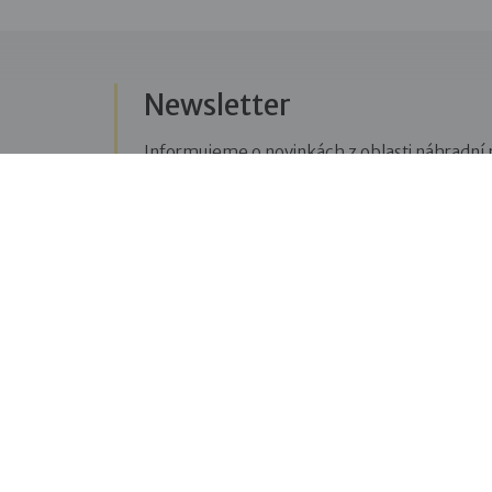
Newsletter
Informujeme o novinkách z oblasti náhradní r
Přihlásit se k odběru novinek
Menu
Sledujte n
Pro veřejnost
Fac
pravi
Pro zájemce o služby
oblas
Pro klienty
Blo
Pro děti
příbě
Vzdělávání
týkaj