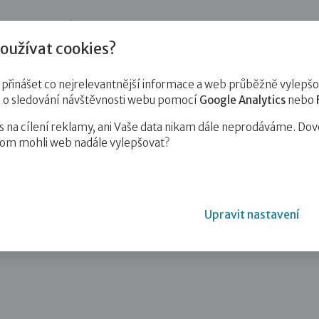
jnost
Pro zájemce o služby
Pro klienty
Pro děti
Vzd
oužívat cookies?
inášet co nejrelevantnější informace a web průběžně vylepšov
e o sledování návštěvnosti webu pomocí
Google Analytics
nebo
na cílení reklamy, ani Vaše data nikam dále neprodáváme. Dov
hom mohli web nadále vylepšovat?
Upravit nastavení