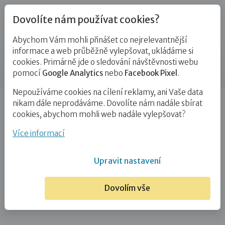
Dovolíte nám používat cookies?
Abychom Vám mohli přinášet co nejrelevantnější
Kontakty
informace a web průběžně vylepšovat, ukládáme si
cookies. Primárně jde o sledování návštěvnosti webu
Příspěvek
pomocí
Google Analytics
nebo
Facebook Pixel
.
Nepoužíváme cookies na cílení reklamy, ani Vaše data
Úvod
Mgr. Zuzana Müllerová
nikam dále neprodáváme. Dovolíte nám nadále sbírat
cookies, abychom mohli web nadále vylepšovat?
Mgr. Zuzana Müllerová
Více informací
5. 3. 2021
Upravit nastavení
Dovolím vše