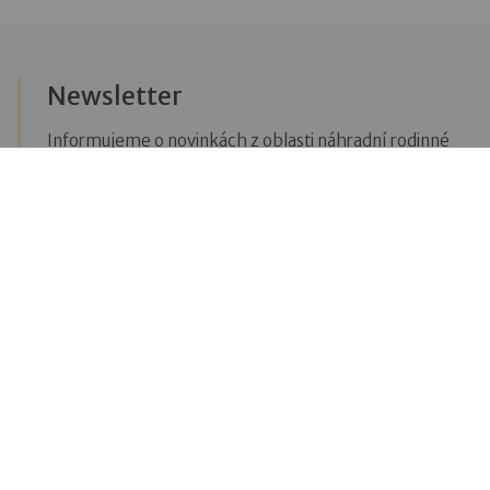
Newsletter
Informujeme o novinkách z oblasti náhradní rodinné
péče, posíláme upozornění na vzdělávací akce či
aktuality z Dobré rodiny.
Přihlásit se k odběru novinek
Menu
Pro veřejnost
Pro zájemce o služby
Pro klienty
Pro děti