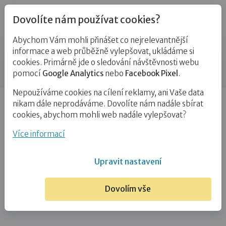
Dovolíte nám používat cookies?
Abychom Vám mohli přinášet co nejrelevantnější
Kontakty
informace a web průběžně vylepšovat, ukládáme si
cookies. Primárně jde o sledování návštěvnosti webu
Příspěvek
pomocí
Google Analytics
nebo
Facebook Pixel
.
Nepoužíváme cookies na cílení reklamy, ani Vaše data
Úvod
Mgr. Zuzana Welschová
nikam dále neprodáváme. Dovolíte nám nadále sbírat
cookies, abychom mohli web nadále vylepšovat?
Mgr. Zuzana Welschová
Více informací
3. 3. 2023
Upravit nastavení
Dovolím vše