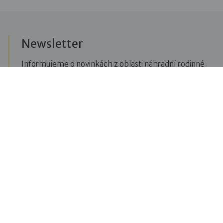
Newsletter
Informujeme o novinkách z oblasti náhradní rodinné
péče, posíláme upozornění na vzdělávací akce či
aktuality z Dobré rodiny.
Přihlásit se k odběru novinek
Menu
Pro veřejnost
Pro zájemce o služby
Pro klienty
Pro děti