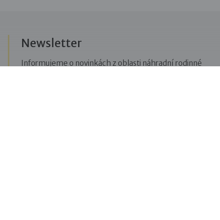
Newsletter
Informujeme o novinkách z oblasti náhradní rodinné
péče, posíláme upozornění na vzdělávací akce či
aktuality z Dobré rodiny.
Přihlásit se k odběru novinek
Menu
Pro veřejnost
Pro zájemce o služby
Pro klienty
Pro děti