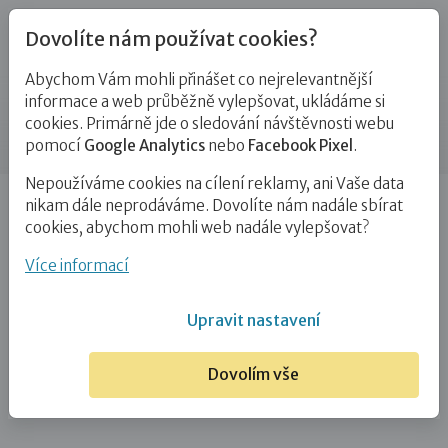
Dovolíte nám používat cookies?
Abychom Vám mohli přinášet co nejrelevantnější
Kontakty
informace a web průběžně vylepšovat, ukládáme si
cookies. Primárně jde o sledování návštěvnosti webu
Příspěvek
pomocí
Google Analytics
nebo
Facebook Pixel
.
Nepoužíváme cookies na cílení reklamy, ani Vaše data
Úvod
Bc. Miluše Vybíralová
nikam dále neprodáváme. Dovolíte nám nadále sbírat
cookies, abychom mohli web nadále vylepšovat?
Bc. Miluše Vybíralová
Více informací
6. 12. 2022
Upravit nastavení
Dovolím vše