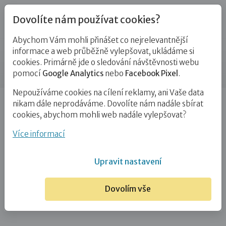
Dovolíte nám používat cookies?
Abychom Vám mohli přinášet co nejrelevantnější
Kontakty
informace a web průběžně vylepšovat, ukládáme si
cookies. Primárně jde o sledování návštěvnosti webu
Příspěvek
pomocí
Google Analytics
nebo
Facebook Pixel
.
Nepoužíváme cookies na cílení reklamy, ani Vaše data
Úvod
Bc. Simona Bořecká
nikam dále neprodáváme. Dovolíte nám nadále sbírat
cookies, abychom mohli web nadále vylepšovat?
Bc. Simona Bořecká
Více informací
20. 1. 2025
Upravit nastavení
Dovolím vše