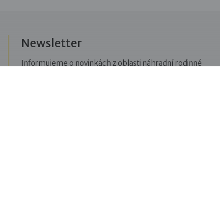
Newsletter
Informujeme o novinkách z oblasti náhradní rodinné
péče, posíláme upozornění na vzdělávací akce či
aktuality z Dobré rodiny.
Přihlásit se k odběru novinek
Menu
Pro veřejnost
Pro zájemce o služby
Pro klienty
Pro děti