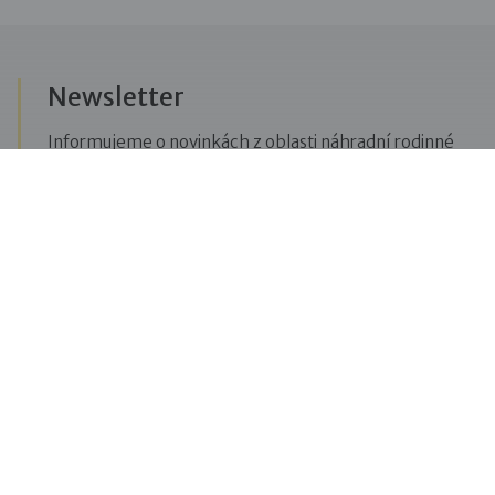
Newsletter
Informujeme o novinkách z oblasti náhradní rodinné
péče, posíláme upozornění na vzdělávací akce či
aktuality z Dobré rodiny.
Přihlásit se k odběru novinek
Menu
Pro veřejnost
Pro zájemce o služby
Pro klienty
Pro děti