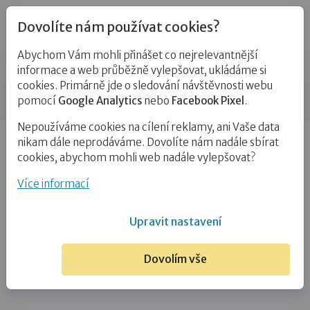
Dovolíte nám používat cookies?
Abychom Vám mohli přinášet co nejrelevantnější
Kontakty
informace a web průběžně vylepšovat, ukládáme si
cookies. Primárně jde o sledování návštěvnosti webu
Příspěvek
pomocí
Google Analytics
nebo
Facebook Pixel
.
Nepoužíváme cookies na cílení reklamy, ani Vaše data
Úvod
Bc. Tereza Matuška Výborná
nikam dále neprodáváme. Dovolíte nám nadále sbírat
cookies, abychom mohli web nadále vylepšovat?
Bc. Tereza Matuška Výborná
Více informací
30. 4. 2025
Upravit nastavení
Dovolím vše