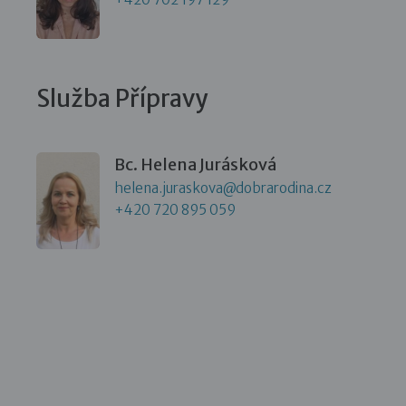
Služba Přípravy
Bc. Helena Jurásková
helena.juraskova@dobrarodina.cz
+420 720 895 059