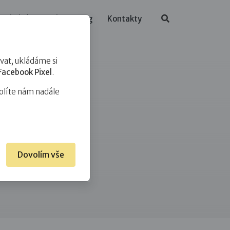
ělávání
O nás
Blog
Kontakty
at, ukládáme si
Facebook Pixel
.
olíte nám nadále
Dovolím vše