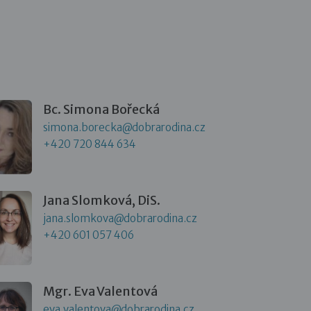
Bc. Simona Bořecká
simona.borecka@dobrarodina.cz
+420 720 844 634
Jana Slomková, DiS.
jana.slomkova@dobrarodina.cz
+420 601 057 406
Mgr. Eva Valentová
eva.valentova@dobrarodina.cz