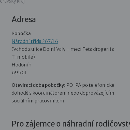
oravský kraj
Adresa
Pobočka
Národní třída 267/16
(Vchod z ulice Dolní Valy – mezi Teta drogerií a
T-mobile)
Hodonín
695 01
Otevírací doba pobočky:
PO-PÁ po telefonické
dohodě s koordinátorem nebo doprovázejícím
sociálním pracovníkem.
Pro zájemce o náhradní rodičovst