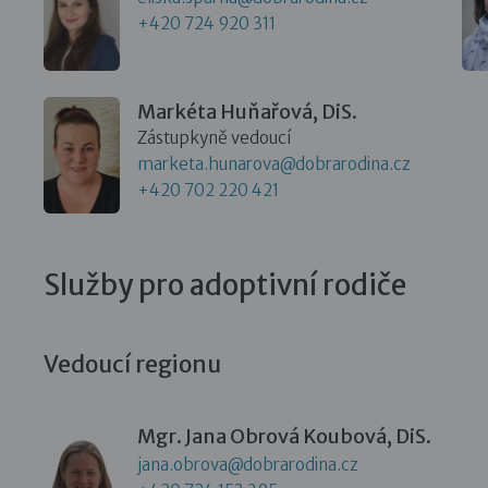
+420 724 920 311
Markéta Huňařová, DiS.
Zástupkyně vedoucí
marketa.hunarova@dobrarodina.cz
+420 702 220 421
Služby pro adoptivní rodiče
Vedoucí regionu
Mgr. Jana Obrová Koubová, DiS.
jana.obrova@dobrarodina.cz