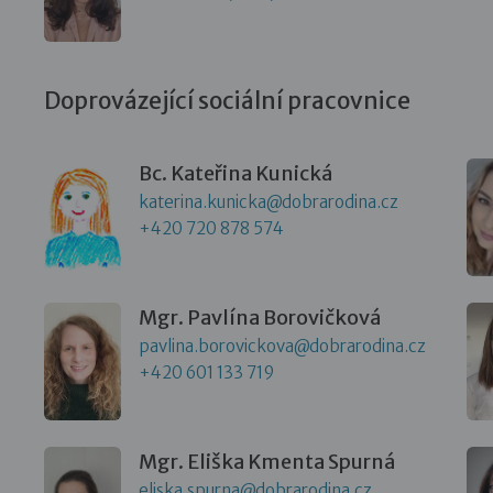
Doprovázející sociální pracovnice
Bc. Kateřina Kunická
katerina.kunicka@dobrarodina.cz
+420 720 878 574
Mgr. Pavlína Borovičková
pavlina.borovickova@dobrarodina.cz
+420 601 133 719
Mgr. Eliška Kmenta Spurná
eliska.spurna@dobrarodina.cz