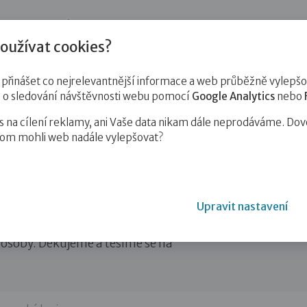
jnost
Pro zájemce o služby
Pro klienty
Pro děti
Vzd
oužívat cookies?
ě Jihomoravský
inášet co nejrelevantnější informace a web průběžně vylepšov
e o sledování návštěvnosti webu pomocí
Google Analytics
nebo
na cílení reklamy, ani Vaše data nikam dále neprodáváme. Dov
hom mohli web nadále vylepšovat?
elého Jihomoravského kraje. Pro
vázení (uzavírání dohod o výkonu
áhradní rodinnou péči a vzdělávání
Upravit nastavení
. Osobní schůzku s námi si prosím
le a osoby, které se o děti starají
né osoby. Děkujeme a těšíme se na