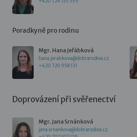
+420 724 153 395
Poradkyně pro rodinu
Mgr. Hana Jeřábková
hana.jerabkova@dobrarodina.cz
+420 720 958 131
Doprovázení při svěřenectví
Mgr. Jana Srnánková
jana.srnankova@dobrarodina.cz
+420 702 197 129