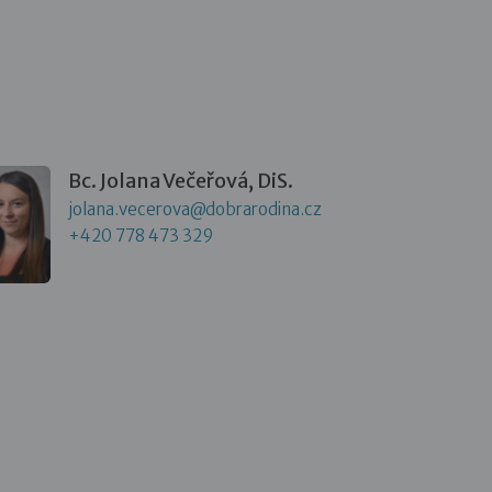
Bc. Jolana Večeřová, DiS.
jolana.vecerova@dobrarodina.cz
+420 778 473 329