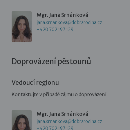
Mgr. Jana Srnánková
jana.srnankova@dobrarodina.cz
+420 702 197 129
Doprovázení pěstounů
Vedoucí regionu
Kontaktujte v případě zájmu o doprovázení
Mgr. Jana Srnánková
jana.srnankova@dobrarodina.cz
+420 702 197 129