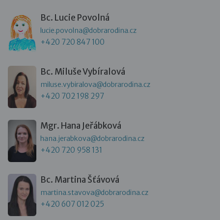
Bc. Lucie Povolná
lucie.povolna@dobrarodina.cz
+420 720 847 100
Bc. Miluše Vybíralová
miluse.vybiralova@dobrarodina.cz
+420 702 198 297
Mgr. Hana Jeřábková
hana.jerabkova@dobrarodina.cz
+420 720 958 131
Bc. Martina Šťávová
martina.stavova@dobrarodina.cz
+420 607 012 025