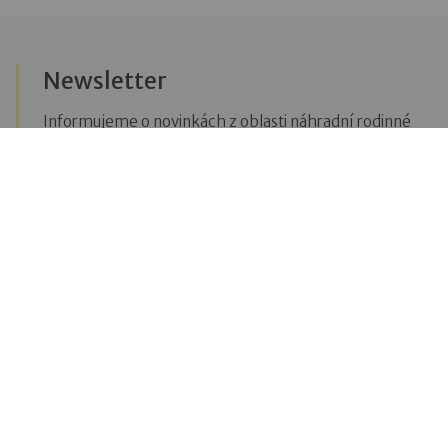
Newsletter
Informujeme o novinkách z oblasti náhradní rodinné
péče, posíláme upozornění na vzdělávací akce či
aktuality z Dobré rodiny.
Přihlásit se k odběru novinek
Menu
Pro veřejnost
Pro zájemce o služby
Pro klienty
Pro děti