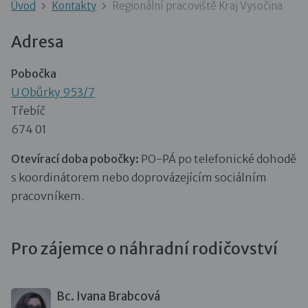
Úvod
Kontakty
Regionální pracoviště Kraj Vysočina
Adresa
Pobočka
U Obůrky 953/7
Třebíč
674 01
Otevírací doba pobočky:
PO-PÁ po telefonické dohodě
s koordinátorem nebo doprovázejícím sociálním
pracovníkem.
Pro zájemce o náhradní rodičovství
Bc. Ivana Brabcová