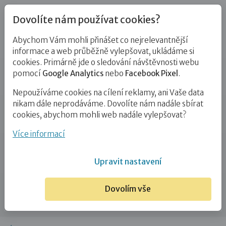
Dovolíte nám používat cookies?
Abychom Vám mohli přinášet co nejrelevantnější
Regionální pracoviště Kraj
informace a web průběžně vylepšovat, ukládáme si
cookies. Primárně jde o sledování návštěvnosti webu
Vysočina
pomocí
Google Analytics
nebo
Facebook Pixel
.
Nepoužíváme cookies na cílení reklamy, ani Vaše data
Do pěstounských rodin zajíždíme v rámci celého kraje
nikam dále neprodáváme. Dovolíte nám nadále sbírat
Vysočina. Pro více informací o pěstounské péči, o
cookies, abychom mohli web nadále vylepšovat?
doprovázení (uzavírání dohod o výkonu pěstounské
péči), přípravách žadatelů o náhradní rodinnou péči a
Více informací
vzdělávání kontaktujte svou regionální
koordinátorku. Osobní schůzku na pobočce si prosím
Upravit nastavení
domluvte předem. Podporujeme také osvojitele a
osoby, které se o děti starají v rámci institutu svěření
Dovolím vše
dítěte do péče jiné osoby. Děkujeme a těšíme se na
vás!