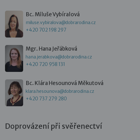
Bc. Miluše Vybíralová
miluse.vybiralova@dobrarodina.cz
+420 702 198 297
Mgr. Hana Jeřábková
hana.jerabkova@dobrarodina.cz
+420 720 958 131
Bc. Klára Hesounová Měkutová
klara.hesounova@dobrarodina.cz
+420 737 279 280
Doprovázení při svěřenectví