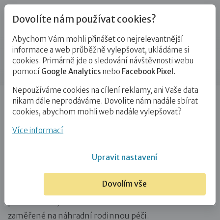
Dovolíte nám používat cookies?
Abychom Vám mohli přinášet co nejrelevantnější
Novinky
informace a web průběžně vylepšovat, ukládáme si
cookies. Primárně jde o sledování návštěvnosti webu
Příspěvek
pomocí
Google Analytics
nebo
Facebook Pixel
.
Nepoužíváme cookies na cílení reklamy, ani Vaše data
Úvod
Novinky
Dny pěstounství v červnu 2022 v Praze
nikam dále neprodáváme. Dovolíte nám nadále sbírat
cookies, abychom mohli web nadále vylepšovat?
Dny pěstounství v červnu 2022
Více informací
v Praze
Upravit nastavení
31. 5. 2022
Pěstounství
Zájemci o NRP
Dovolím vše
V Praze se od 2. do 10. června 2022 uskuteční Dny
pěstounství. Jedná se o další ročník osvětové akce
zaměřené na náhradní rodinnou péči.