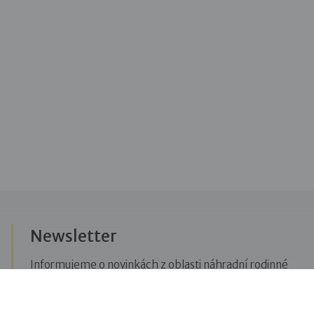
Newsletter
Informujeme o novinkách z oblasti náhradní rodinné
péče, posíláme upozornění na vzdělávací akce či
aktuality z Dobré rodiny.