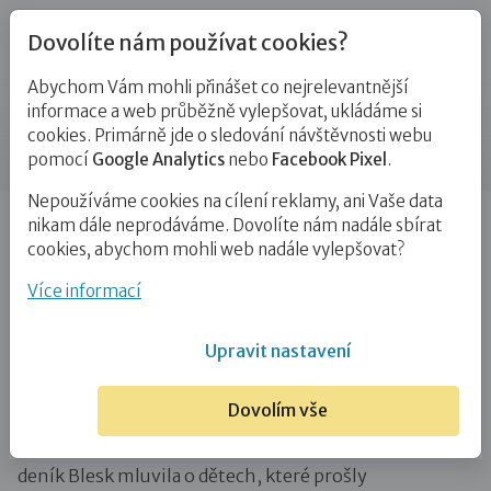
Dovolíte nám používat cookies?
Abychom Vám mohli přinášet co nejrelevantnější
Novinky
informace a web průběžně vylepšovat, ukládáme si
cookies. Primárně jde o sledování návštěvnosti webu
Příspěvek
pomocí
Google Analytics
nebo
Facebook Pixel
.
Nepoužíváme cookies na cílení reklamy, ani Vaše data
Úvod
Novinky
Dobrá rodina v médiích: Psycholožka
nikam dále neprodáváme. Dovolíte nám nadále sbírat
o týraných a zanedbávaných dětech…
cookies, abychom mohli web nadále vylepšovat?
Dobrá rodina v médiích: Psycholožka
Více informací
o týraných a zanedbávaných dětech
Upravit nastavení
5. 6. 2016
Dovolím vše
Naše psycholožka
Jana Kovařovicová
v rozhovoru pro
deník Blesk mluvila o dětech, které prošly