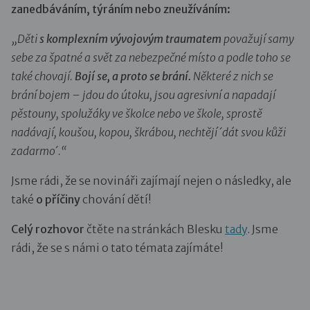
zanedbáváním, týráním nebo zneužíváním:
„Děti
s komplexním vývojovým traumatem
považují samy
sebe za špatné a svět za nebezpečné místo a podle toho se
také chovají.
Bojí se, a proto se brání.
Některé z nich se
brání bojem – jdou do útoku, jsou agresivní a napadají
pěstouny, spolužáky ve školce nebo ve škole, sprostě
nadávají, koušou, kopou, škrábou, nechtějí ´dát svou kůži
zadarmo´.“
Jsme rádi, že se novináři zajímají nejen o následky, ale
také
o příčiny
chování dětí!
Celý rozhovor
čtěte na stránkách Blesku
tady
. Jsme
rádi, že se s námi o tato témata zajímáte!