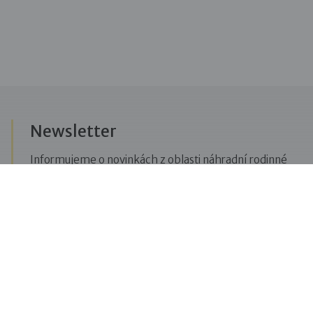
Newsletter
Informujeme o novinkách z oblasti náhradní rodinné
péče, posíláme upozornění na vzdělávací akce či
aktuality z Dobré rodiny.
Přihlásit se k odběru novinek
Menu
Pro veřejnost