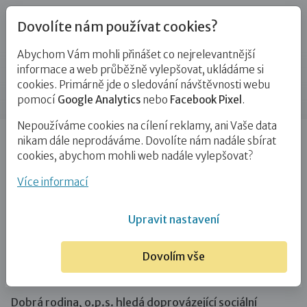
Dovolíte nám používat cookies?
Abychom Vám mohli přinášet co nejrelevantnější
Novinky
informace a web průběžně vylepšovat, ukládáme si
cookies. Primárně jde o sledování návštěvnosti webu
Příspěvek
pomocí
Google Analytics
nebo
Facebook Pixel
.
Nepoužíváme cookies na cílení reklamy, ani Vaše data
Úvod
Novinky
Hledáme kolegyni nebo kolegu pro
nikam dále neprodáváme. Dovolíte nám nadále sbírat
doprovázení rodin v Praze a Středočeském…
cookies, abychom mohli web nadále vylepšovat?
Hledáme kolegyni nebo kolegu pro
Více informací
doprovázení rodin v Praze
Upravit nastavení
a Středočeském kraji
Dovolím vše
30. 6. 2023
Dobrá rodina, o.p.s. hledá doprovázející sociální