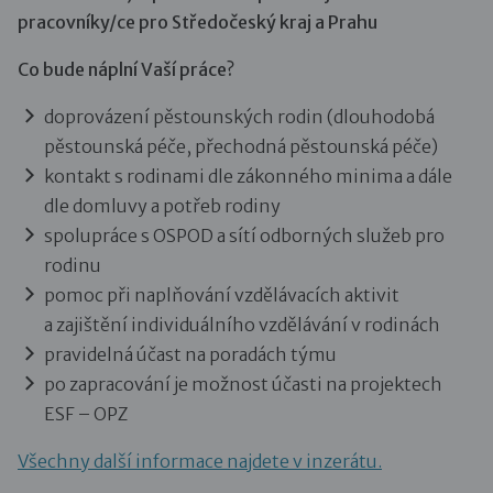
pracovníky/ce pro Středočeský kraj a Prahu
Co bude náplní Vaší práce?
doprovázení pěstounských rodin (dlouhodobá
pěstounská péče, přechodná pěstounská péče)
kontakt s rodinami dle zákonného minima a dále
dle domluvy a potřeb rodiny
spolupráce s OSPOD a sítí odborných služeb pro
rodinu
pomoc při naplňování vzdělávacích aktivit
a zajištění individuálního vzdělávání v rodinách
pravidelná účast na poradách týmu
po zapracování je možnost účasti na projektech
ESF – OPZ
Všechny další informace najdete v inzerátu.