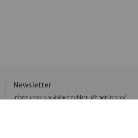
Newsletter
Informujeme o novinkách z oblasti náhradní rodinné
péče, posíláme upozornění na vzdělávací akce či
aktuality z Dobré rodiny.
Přihlásit se k odběru novinek