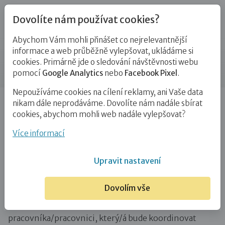
Dovolíte nám používat cookies?
Abychom Vám mohli přinášet co nejrelevantnější
Novinky
informace a web průběžně vylepšovat, ukládáme si
cookies. Primárně jde o sledování návštěvnosti webu
Příspěvek
pomocí
Google Analytics
nebo
Facebook Pixel
.
Nepoužíváme cookies na cílení reklamy, ani Vaše data
Úvod
Novinky
Hledáme posily: pro Královéhradecký
nikam dále neprodáváme. Dovolíte nám nadále sbírat
kraj i Prahu
cookies, abychom mohli web nadále vylepšovat?
Hledáme posily: pro Královéhradecký
Více informací
kraj i Prahu
Upravit nastavení
18. 10. 2021
Dovolím vše
Na plný úvazek hledáme doprovázejícího sociálního
pracovníka/pracovnici, který/á bude koordinovat