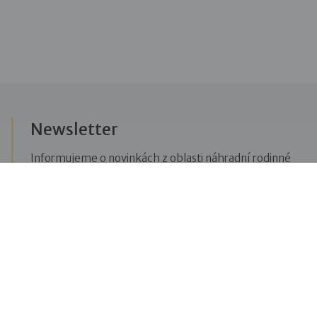
Newsletter
Informujeme o novinkách z oblasti náhradní rodinné
péče, posíláme upozornění na vzdělávací akce či
aktuality z Dobré rodiny.
Přihlásit se k odběru novinek
Menu
Pro veřejnost