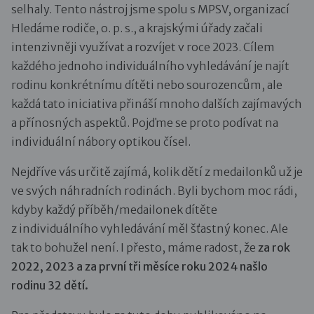
selhaly. Tento nástroj jsme spolu s MPSV, organizací
Hledáme rodiče, o. p. s., a krajskými úřady začali
intenzivněji využívat a rozvíjet v roce 2023. Cílem
každého jednoho individuálního vyhledávání je najít
rodinu konkrétnímu dítěti nebo sourozencům, ale
každá tato iniciativa přináší mnoho dalších zajímavých
a přínosných aspektů. Pojďme se proto podívat na
individuální nábory optikou čísel.
Nejdříve vás určitě zajímá, kolik dětí z medailonků už je
ve svých náhradních rodinách. Byli bychom moc rádi,
kdyby každý příběh/medailonek dítěte
z individuálního vyhledávání měl šťastný konec. Ale
tak to bohužel není. I přesto, máme radost, že
za rok
2022, 2023 a za první tři měsíce roku 2024 našlo
rodinu 32 dětí.