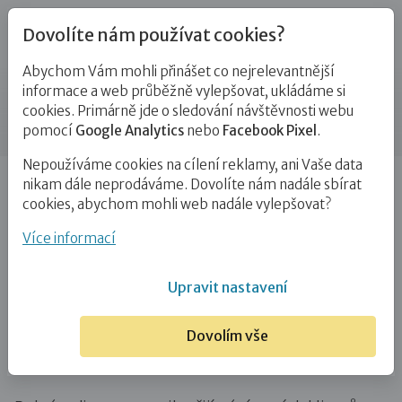
Dovolíte nám používat cookies?
Abychom Vám mohli přinášet co nejrelevantnější
Novinky
informace a web průběžně vylepšovat, ukládáme si
cookies. Primárně jde o sledování návštěvnosti webu
Příspěvek
pomocí
Google Analytics
nebo
Facebook Pixel
.
Nepoužíváme cookies na cílení reklamy, ani Vaše data
Úvod
Novinky
Informace k přijímání nových klientů
nikam dále neprodáváme. Dovolíte nám nadále sbírat
cookies, abychom mohli web nadále vylepšovat?
Informace k přijímání nových klientů
Více informací
5. 9. 2025
Upravit nastavení
Dovolím vše