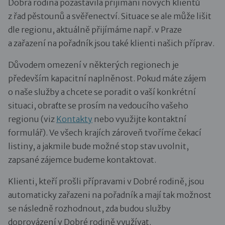
Dobrá rodina pozastavila přijímání nových klientů
z řad pěstounů a svěřenectví. Situace se ale může lišit
dle regionu, aktuálně přijímáme např. v Praze
a zařazení na pořadník jsou také klienti našich příprav.
Důvodem omezení v některých regionech je
především kapacitní naplněnost. Pokud máte zájem
o naše služby a chcete se poradit o vaší konkrétní
situaci, obraťte se prosím na vedoucího vašeho
regionu (viz
Kontakty
nebo využijte kontaktní
formulář). Ve všech krajích zároveň tvoříme čekací
listiny, a jakmile bude možné stop stav uvolnit,
zapsané zájemce budeme kontaktovat.
Klienti, kteří prošli přípravami v Dobré rodině, jsou
automaticky zařazeni na pořadník a mají tak možnost
se následně rozhodnout, zda budou služby
doprovázení v Dobré rodině využívat.