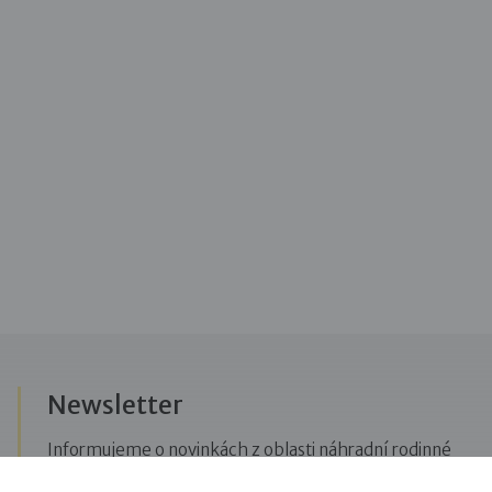
Newsletter
Informujeme o novinkách z oblasti náhradní rodinné
péče, posíláme upozornění na vzdělávací akce či