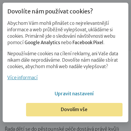
Dovolíte nám používat cookies?
Abychom Vám mohli přinášet co nejrelevantnější
Novinky
informace a web průběžně vylepšovat, ukládáme si
cookies. Primárně jde o sledování návštěvnosti webu
Příspěvek
pomocí
Google Analytics
nebo
Facebook Pixel
.
Nepoužíváme cookies na cílení reklamy, ani Vaše data
Úvod
Novinky
Když je maminka ve vězení. Byli jsme
nikam dále neprodáváme. Dovolíte nám nadále sbírat
na konferenci…
cookies, abychom mohli web nadále vylepšovat?
Když je maminka ve vězení. Byli jsme
Více informací
na konferenci o rodinách
Upravit nastavení
odsouzených
Dovolím vše
22. 11. 2016
Řada dětí se do pěstounské péče dostává právě kvůli