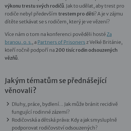
výkonu trestu svých rodičů
. Jak to udělat, aby trest pro
rodiče nebyl především
trestem pro děti
? A je v zájmu
dítěte setkávat se s rodičem, který je ve vězení?
Více nám o tom na konferenci pověděli hosté
Za
branou, o. s.
, a
Partners of Prisoners
z Velké Británie,
kteří ročně podpoří na
200 tisíc rodin odsouzených
vězňů
.
Jakým tématům se přednášející
věnovali?
Dluhy, práce, bydlení… Jak může bránit recidivě
fungující rodinné zázemí?
Rodičovská a dětská práva: Kdy a jak smysluplně
podporovat rodičovství odsouzených?