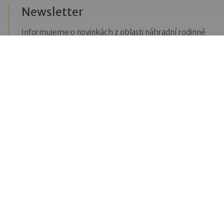
Newsletter
Informujeme o novinkách z oblasti náhradní rodinné
péče, posíláme upozornění na vzdělávací akce či
aktuality z Dobré rodiny.
Přihlásit se k odběru novinek
Menu
Pro veřejnost
Pro zájemce o služby
Pro klienty
Pro děti
Vzdělávání
O nás