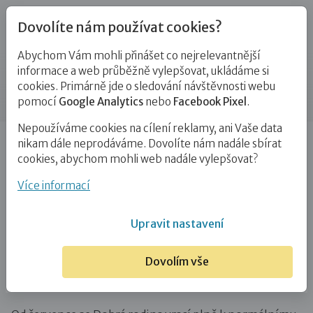
Dovolíte nám používat cookies?
Abychom Vám mohli přinášet co nejrelevantnější
Novinky
informace a web průběžně vylepšovat, ukládáme si
cookies. Primárně jde o sledování návštěvnosti webu
Příspěvek
pomocí
Google Analytics
nebo
Facebook Pixel
.
Nepoužíváme cookies na cílení reklamy, ani Vaše data
Úvod
Novinky
Aktualizováno 7. 7. 2020: Rozvolnění
nikam dále neprodáváme. Dovolíte nám nadále sbírat
opatření související s koronavirem…
cookies, abychom mohli web nadále vylepšovat?
Aktualizováno 7. 7. 2020: Rozvolnění
Více informací
opatření související s koronavirem
Upravit nastavení
5. 5. 2020
Dovolím vše
Aktualizace k červenci 2020: