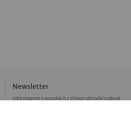
Newsletter
Informujeme o novinkách z oblasti náhradní rodinné
péče, posíláme upozornění na vzdělávací akce či
aktuality z Dobré rodiny.
Přihlásit se k odběru novinek