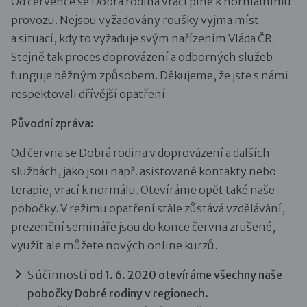
Od července se Dobrá rodina vrací plně k normálnímu
provozu. Nejsou vyžadovány roušky vyjma míst
a situací, kdy to vyžaduje svým nařízením Vláda ČR.
Stejně tak proces doprovázení a odborných služeb
funguje běžným způsobem. Děkujeme, že jste s námi
respektovali dřívější opatření.
Původní zpráva:
Od června se Dobrá rodina v doprovázení a dalších
službách, jako jsou např. asistované kontakty nebo
terapie, vrací k normálu. Otevíráme opět také naše
pobočky. V režimu opatření stále zůstává vzdělávání,
prezenční semináře jsou do konce června zrušené,
využít ale můžete nových online kurzů.
S účinností
od 1. 6. 2020 otevíráme všechny naše
pobočky Dobré rodiny v regionech.