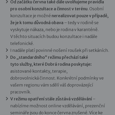
Od začátku června také dále uvolňujeme pravidla
pro osobní konzultace a činnost v terénu
. Osobní
konzultace je možné
nerealizovat pouze v případě,
že je k tomu důvodná obava
– tedy v rodině se
vyskytuje nákaza, nebo je rodina v karanténě.
V těchto situacích budou konzultace i nadále
telefonické.
I nadále platí povinné nošení roušek při setkáních.
Do „standardního“ režimu přechází také
tyto služby, které Dobrá rodina poskytuje:
asistované kontakty, terapie,
dobrovolnická činnost. Konkrétní podmínky ve
vašem regionu vám sdělí váš doprovázející
pracovník.
V režimu opatření stále zůstává vzdělávání
–
nabízíme možnost online vzdělávání, prezenční
semináře jsou do konce června zrušené. Více ke