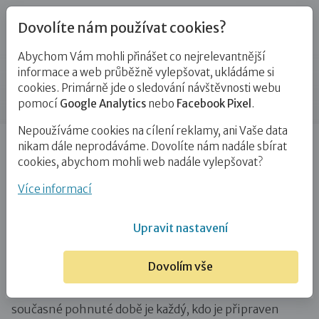
Dovolíte nám používat cookies?
Abychom Vám mohli přinášet co nejrelevantnější
Novinky
informace a web průběžně vylepšovat, ukládáme si
cookies. Primárně jde o sledování návštěvnosti webu
Příspěvek
pomocí
Google Analytics
nebo
Facebook Pixel
.
Nepoužíváme cookies na cílení reklamy, ani Vaše data
Úvod
Novinky
Rozcestník: na koho se obrátit, když
nikam dále neprodáváme. Dovolíte nám nadále sbírat
chci pomáhat
cookies, abychom mohli web nadále vylepšovat?
Rozcestník: na koho se obrátit, když
Více informací
chci pomáhat
Upravit nastavení
9. 3. 2022
Dovolím vše
Děkujeme vám všem za nabídky pomoci a podpory
🙏
.
V
současné pohnuté době je každý, kdo je připraven