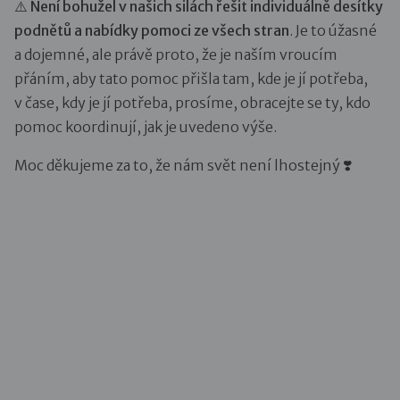
⚠️
Není bohužel v našich silách řešit individuálně desítky
podnětů a nabídky pomoci ze všech stran
. Je to úžasné
a dojemné, ale právě proto, že je naším vroucím
přáním, aby tato pomoc přišla tam, kde je jí potřeba,
v čase, kdy je jí potřeba, prosíme, obracejte se ty, kdo
pomoc koordinují, jak je uvedeno výše.
Moc děkujeme za to, že nám svět není lhostejný ❣️