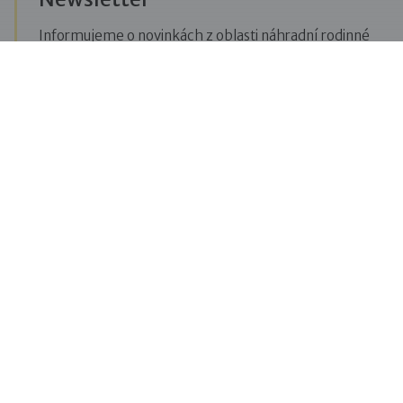
Informujeme o novinkách z oblasti náhradní rodinné
péče, posíláme upozornění na vzdělávací akce či
aktuality z Dobré rodiny.
Přihlásit se k odběru novinek
Menu
Pro veřejnost
Pro zájemce o služby
Pro klienty
Pro děti
Vzdělávání
O nás
Blog