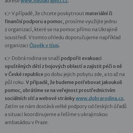
adrese
www.nasiukrajinci.cz
.
👉 V případě, že chcete poskytnout
materiální či
finanční podporu a pomoc
, prosíme využijte jednu
z organizací, které se na pomoc přímo na Ukrajině
soustředí. V tomto ohledu doporučujeme například
organizaci
Člověk v tísni
.
👉 Dobrá rodina se snaží
podpořit evakuaci
opuštěných dětí z bojových oblastí a zajistit péči o ně
v České republice
po dobu jejich pobytu zde, a to až na
půl roku.
V případě, že budeme potřebovat jakoukoli
pomoc, obrátíme se na veřejnost prostřednictvím
sociálních sítí a webové stránky
www.dobrarodina.cz
.
Zatím se nám dostává velké podpory od českých úřadů
a situaci koordinujeme a řešíme s ukrajinskou
ambasádou v Praze.