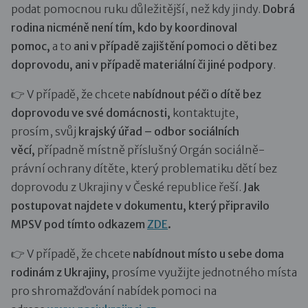
podat pomocnou ruku důležitější, než kdy jindy.
Dobrá
rodina nicméně není tím, kdo by koordinoval
pomoc,
a to
ani v případě zajištění pomoci o děti bez
doprovodu, ani v případě materiální či jiné podpory
.
👉 V případě, že chcete
nabídnout péči o dítě bez
doprovodu ve své domácnosti,
kontaktujte,
prosím, svůj
krajský úřad – odbor sociálních
věcí,
případně místně příslušný Orgán sociálně-
právní ochrany dítěte, který problematiku dětí bez
doprovodu z Ukrajiny v České republice řeší.
Jak
postupovat najdete v dokumentu, který připravilo
MPSV pod tímto odkazem
ZDE
.
👉 V případě, že chcete
nabídnout místo u sebe doma
rodinám z Ukrajiny,
prosíme využijte jednotného místa
pro shromažďování nabídek pomoci na