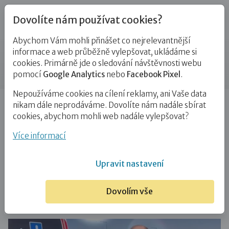
Dovolíte nám používat cookies?
Abychom Vám mohli přinášet co nejrelevantnější
Novinky
informace a web průběžně vylepšovat, ukládáme si
cookies. Primárně jde o sledování návštěvnosti webu
Příspěvek
pomocí
Google Analytics
nebo
Facebook Pixel
.
Nepoužíváme cookies na cílení reklamy, ani Vaše data
Úvod
Novinky
V bezpečí je 54 dětí a 9 dospělých,
nikam dále neprodáváme. Dovolíte nám nadále sbírat
o dalších skupinách…
cookies, abychom mohli web nadále vylepšovat?
V bezpečí je 54 dětí a 9 dospělých,
Více informací
o dalších skupinách sirotků z oblastí
Upravit nastavení
bojů jednáme
Dovolím vše
23. 3. 2022