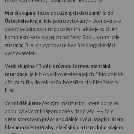
hrozných 5 hodin,“ dodává Zdeněk Soudný.
Menší skupina těžce postižených dětí zamířila do
Ústeckého kraje,
kde jsou ubytovány v Domově pro
osoby se zdravotním postižením, a kde je zajištěn
komplexní servis o jejich potřeby. Spolu s nimi zde
zůstávají 3 jejich vychovatelky a 3 biologické děti
vychovatelek.
Vetší skupina 43 dětí s různou formou mentální
retardace
, jejich 6 vychovatelek a jejich 2 biologické
děti zamířily do rekreačního zařízení v Plzeňském
kraji.
Velmi
děkujeme
českým institucím, které po celou
dobu byly velmi nápomocné v dané věci – v čele
s
Ministerstvem práce a sociálních věcí, Magistrátem
hlavního města Prahy, Plzeňským a Ústeckým krajem