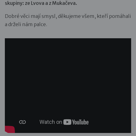
skupiny: ze Lvova a z Mukačeva.
Dobré věci mají smysl, děkujeme všem, kteří pomáhali
a drželi nám palce.