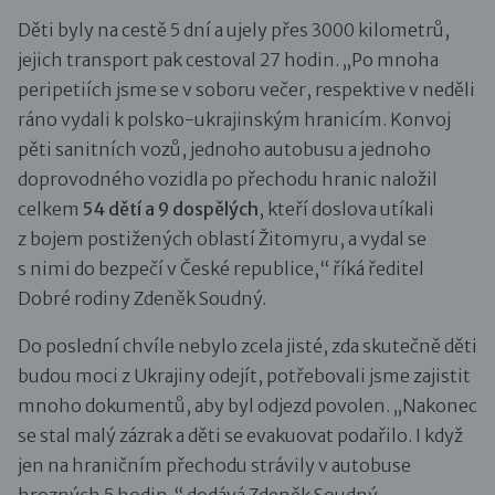
Děti byly na cestě 5 dní a ujely přes 3000 kilometrů,
jejich transport pak cestoval 27 hodin. „Po mnoha
peripetiích jsme se v soboru večer, respektive v neděli
ráno vydali k polsko-ukrajinským hranicím. Konvoj
pěti sanitních vozů, jednoho autobusu a jednoho
doprovodného vozidla po přechodu hranic naložil
celkem
54 dětí a 9 dospělých
, kteří doslova utíkali
z bojem postižených oblastí Žitomyru, a vydal se
s nimi do bezpečí v České republice,“ říká ředitel
Dobré rodiny Zdeněk Soudný.
Do poslední chvíle nebylo zcela jisté, zda skutečně děti
budou moci z Ukrajiny odejít, potřebovali jsme zajistit
mnoho dokumentů, aby byl odjezd povolen. „Nakonec
se stal malý zázrak a děti se evakuovat podařilo. I když
jen na hraničním přechodu strávily v autobuse