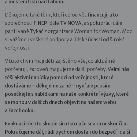
a městem Ústí nad Labem.
Děkujeme také těm, kteří celou věc
financují
, a to
společnosti
FINEP
, dále
TV NOVA
, a spolupráci dále
paní Ivaně Tykač z organizace Woman for Woman. Moc
si vážíme i veškeré podpory a lidské účasti od široké
veřejnosti.
V tuto chvíli mají děti zajištěno vše, co aktuálně
potřebují, zároveň mapujeme další potřeby.
Velmi nás
těší aktivní nabídky pomoci od veřejnosti, které
dostáváme – děkujeme za ně – nyní ale prosím
posečkejte s nabídkami na naše konkrétní výzvy, které
se mohou v dalších dnech objevit na našem webu
a Facebooku.
Evakuací těchto skupin sirotků naše snaha neskončila.
Pokračujeme dál, rádi bychom dostali do bezpečí i další