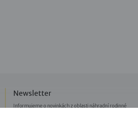
Newsletter
Informujeme o novinkách z oblasti náhradní rodinné
péče, posíláme upozornění na vzdělávací akce či
aktuality z Dobré rodiny.
Přihlásit se k odběru novinek