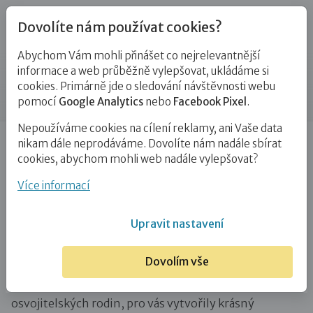
Dovolíte nám používat cookies?
Abychom Vám mohli přinášet co nejrelevantnější
Novinky
informace a web průběžně vylepšovat, ukládáme si
cookies. Primárně jde o sledování návštěvnosti webu
Příspěvek
pomocí
Google Analytics
nebo
Facebook Pixel
.
Nepoužíváme cookies na cílení reklamy, ani Vaše data
Úvod
Novinky
Vyzkoušejte si s dětmi náš netradiční
nikam dále neprodáváme. Dovolíte nám nadále sbírat
adventní kalendář…
cookies, abychom mohli web nadále vylepšovat?
Vyzkoušejte si s dětmi náš netradiční
Více informací
adventní kalendář
Upravit nastavení
1. 12. 2023
Dovolím vše
Poradkyně pro rodinu, které se věnují podpoře
osvojitelských rodin, pro vás vytvořily krásný