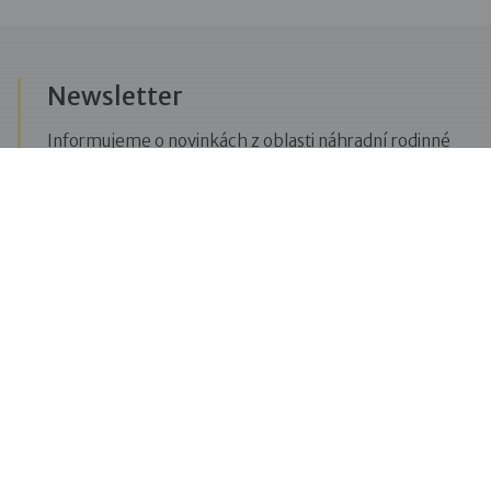
Newsletter
Informujeme o novinkách z oblasti náhradní rodinné
péče, posíláme upozornění na vzdělávací akce či
aktuality z Dobré rodiny.
Přihlásit se k odběru novinek
Menu
Pro veřejnost
Pro zájemce o služby
Pro klienty
Pro děti