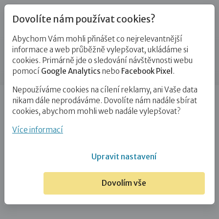
Dovolíte nám používat cookies?
Abychom Vám mohli přinášet co nejrelevantnější
Partneři
informace a web průběžně vylepšovat, ukládáme si
cookies. Primárně jde o sledování návštěvnosti webu
Příspěvek
pomocí
Google Analytics
nebo
Facebook Pixel
.
Nepoužíváme cookies na cílení reklamy, ani Vaše data
Úvod
MPSV
nikam dále neprodáváme. Dovolíte nám nadále sbírat
cookies, abychom mohli web nadále vylepšovat?
MPSV
Více informací
22. 3. 2021
Upravit nastavení
Dovolím vše