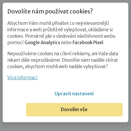
Dovolíte nám používat cookies?
Abychom Vám mohli přinášet co nejrelevantnější
Partneři
informace a web průběžně vylepšovat, ukládáme si
cookies. Primárně jde o sledování návštěvnosti webu
Příspěvek
pomocí
Google Analytics
nebo
Facebook Pixel
.
Nepoužíváme cookies na cílení reklamy, ani Vaše data
Úvod
Nobilis Tilia
nikam dále neprodáváme. Dovolíte nám nadále sbírat
cookies, abychom mohli web nadále vylepšovat?
Nobilis Tilia
Více informací
20. 10. 2025
Upravit nastavení
Dovolím vše