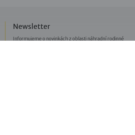
Newsletter
Informujeme o novinkách z oblasti náhradní rodinné
péče, posíláme upozornění na vzdělávací akce či
aktuality z Dobré rodiny.
Přihlásit se k odběru novinek
Menu
Pro veřejnost
Pro zájemce o služby
Pro klienty
Pro děti