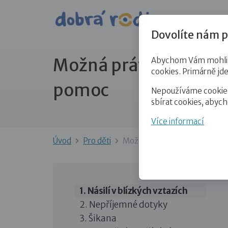
Pro veře
Dovolíte nám p
Možná právě řešíš tyt
Abychom Vám mohli př
cookies. Primárně jd
pomoc
Nepoužíváme cookies 
sbírat cookies, abyc
Více informací
Úvod
Pro děti
Možná právě řešíš tyto situa
Násilí v blízkých vztazích
Nepříjemné dotyky
Šikana