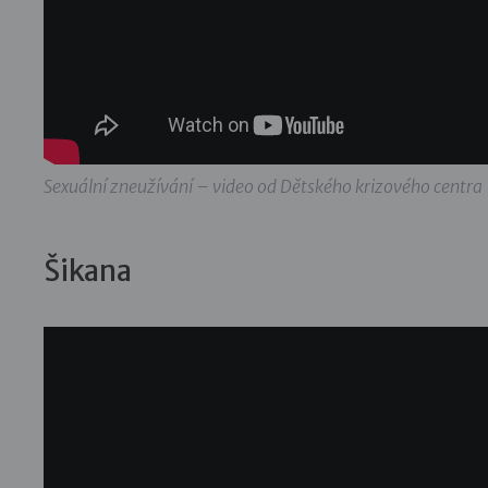
Sexuální zneužívání – video od Dětského krizového centra
Šikana