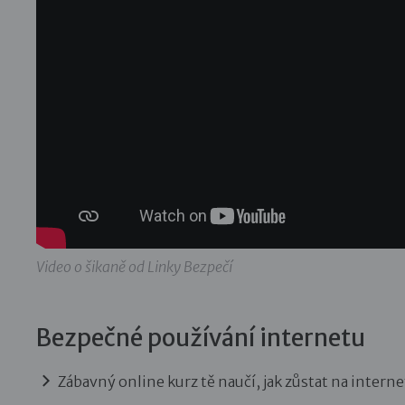
Video o šikaně od Linky Bezpečí
Bezpečné používání internetu
Zábavný online kurz tě naučí, jak zůstat na interne