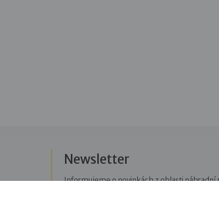
Newsletter
Informujeme o novinkách z oblasti náhradní r
Přihlásit se k odběru novinek