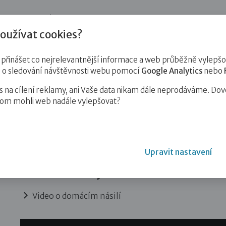
jnost
Pro zájemce o služby
Pro klienty
Pro děti
Vzd
oužívat cookies?
o situace a hledáš
inášet co nejrelevantnější informace a web průběžně vylepšov
e o sledování návštěvnosti webu pomocí
Google Analytics
nebo
na cílení reklamy, ani Vaše data nikam dále neprodáváme. Dov
hom mohli web nadále vylepšovat?
ce a hledáš pomoc
Upravit nastavení
Násilí v blízkých vztazích
Video o domácím násilí