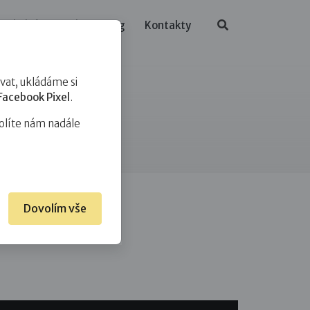
ělávání
O nás
Blog
Kontakty
at, ukládáme si
Facebook Pixel
.
olíte nám nadále
Dovolím vše