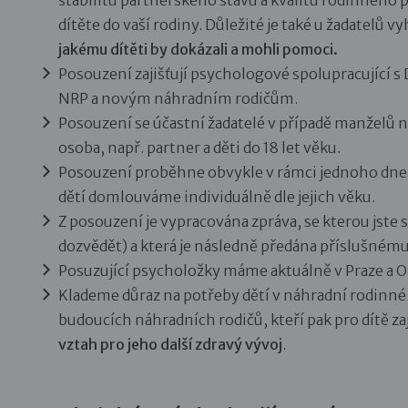
dítěte do vaší rodiny. Důležité je také u žadatelů v
jakému dítěti by dokázali a mohli pomoci.
Posouzení zajišťují psychologové spolupracující s
NRP a novým náhradním rodičům.
Posouzení se účastní žadatelé v případě manželů 
osoba, např. partner a děti do 18 let věku.
Posouzení proběhne obvykle v rámci jednoho dne, 
dětí domlouváme individuálně dle jejich věku.
Z posouzení je vypracována zpráva, se kterou jste
dozvědět) a která je následně předána příslušném
Posuzující psycholožky máme aktuálně v Praze a 
Klademe důraz na potřeby dětí v náhradní rodinn
budoucích náhradních rodičů, kteří pak pro dítě zaj
vztah pro jeho další zdravý vývoj
.