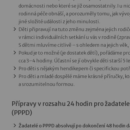
domácnosti nebo které se již osamostatnily. I u nic
rodinná péče obnáší, a porozuměly tomu, jak vývoj 
jiné složité události z jeho minulosti.
Děti připravují na tuto změnu zejména jejich rodiče,
v rámci individuálních setkání u vás v rodině (zprav
S dětmi mluvíme citlivě – s ohledem na jejich věk,
Pokud je to možné (je dostatek dětí), pořádáme pro
cca 3–4 hodiny. Účastní se jí obvykle děti starší 5 le
Pro děti s nějakým hendikepem či specifickou pot
Pro děti a mladé dospělé máme krásné příručky, k
a srozumitelnou formou.
Přípravy v rozsahu 24 hodin pro žadatel
(PPPD)
Žadatelé o PPPD absolvují po dokončení 48 hodin d