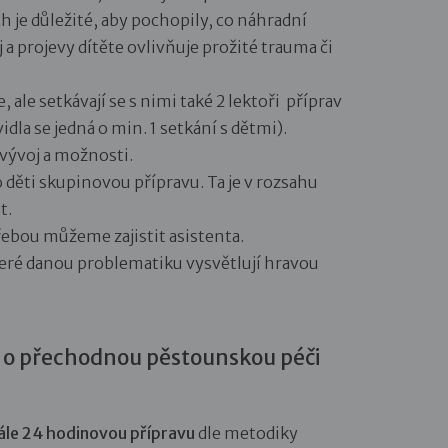
h je důležité, aby pochopily, co náhradní
a projevy dítěte ovlivňuje prožité trauma či
 ale setkávají se s nimi také 2 lektoři příprav
idla se jedná o min. 1 setkání s dětmi).
 vývoj a možnosti.
 děti skupinovou přípravu. Ta je v rozsahu
t.
řebou můžeme zajistit asistenta.
teré danou problematiku vysvětlují hravou
e o přechodnou pěstounskou péči
ále 24 hodinovou přípravu
dle metodiky