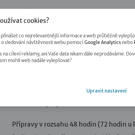
jnost
Pro zájemce o služby
Pro klienty
Pro děti
Vzd
oužívat cookies?
ické posouzení
inášet co nejrelevantnější informace a web průběžně vylepšov
e o sledování návštěvnosti webu pomocí
Google Analytics
nebo
na cílení reklamy, ani Vaše data nikam dále neprodáváme. Dov
hom mohli web nadále vylepšovat?
hologické posouzení v Dobré rodině…
Upravit nastavení
Odborná příprava v Dobré rodině
Přípravy v rozsahu 48 hodin (72 hodin u