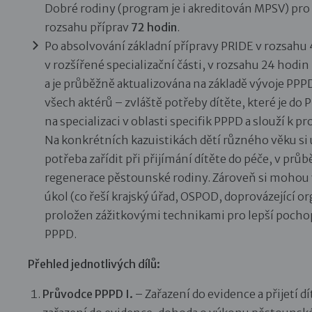
Dobré rodiny (program je i akreditován MPSV) pr
rozsahu příprav
72 hodin
.
Po absolvování základní přípravy PRIDE v rozsahu 
v rozšířené specializační části, v rozsahu 24 hodin
a je průběžně aktualizována na základě vývoje PPP
všech aktérů – zvláště potřeby dítěte, které je do
na specializaci v oblasti specifik PPPD a slouží k p
Na konkrétních kazuistikách dětí různého věku si 
potřeba zařídit při přijímání dítěte do péče, v průb
regenerace pěstounské rodiny. Zároveň si mohou vy
úkol (co řeší krajský úřad, OSPOD, doprovázející org
proložen zážitkovými technikami pro lepší pocho
PPPD.
Přehled jednotlivých dílů:
Průvodce PPPD I.
– Zařazení do evidence a přijetí 