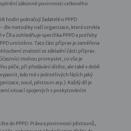
o splnění zákonné povinnosti celkového
48 hodin pokračují žadatelé o PPPD
 – dle metodiky naší organizace, která vznikla
D v ČR a zohledňuje specifika PPPD a potřeby
 PPPD umístěno. Tato část příprav je zaměřena
rohloubení znalostí ze základní části příprav.
účastníci mohou promyslet, co vše je
ěhu péče, při předávání dítěte, ale také v době
jasnit, kdo má v jednotlivých fázích jaký
anizace, soud, pěstouni atp.). Každý díl je
pení situací spojených s poskytováním
dítěte do PPPD. Práva a povinnosti pěstounů,