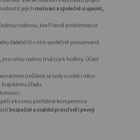
yhodnotit jejich
motivaci a společně si ujasnit,
 Dobrou rodinou, kteří fandí problematice
nebo žadatel či s ním společně posuzovaná
pro celou rodinu trvá cca 4 hodiny. Účast
 seznámeni (můžete se tedy o sobě i něco
u krajskému úřadu.
Olomouci.
é péči a k tomu potřebné kompetence
istí
bezpečné a stabilní prostředí i pevný