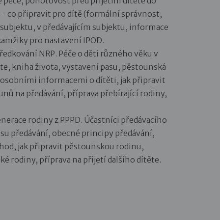
 péče, pohotovost před přijetím dítěte do
 – co připravit pro dítě (formální správnost,
 subjektu, v předávajícím subjektu, informace
okamžiky pro nastavení IPOD.
ředkování NRP. Péče o děti různého věku v
te, kniha života, vystavení pasu, pěstounská
 osobními informacemi o dítěti, jak připravit
ů na předávání, příprava přebírající rodiny,
enerace rodiny z PPPD. Účastníci předávacího
su předávání, obecné principy předávání,
chod, jak připravit pěstounskou rodinu,
odiny, příprava na přijetí dalšího dítěte.