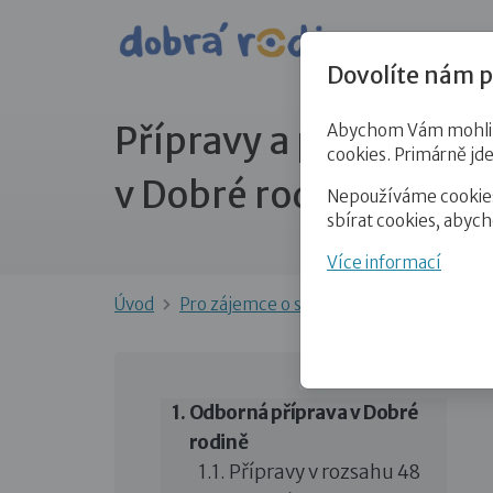
Pro veře
Dovolíte nám p
Přípravy a psycholog
Abychom Vám mohli př
cookies. Primárně jd
v Dobré rodině
Nepoužíváme cookies 
sbírat cookies, abyc
Více informací
Úvod
Pro zájemce o služby
Přípravy a psyc
Odborná příprava v Dobré
rodině
Přípravy v rozsahu 48