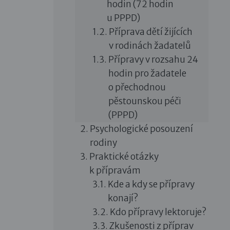
hodin (72 hodin
u PPPD)
Příprava dětí žijících
v rodinách žadatelů
Přípravy v rozsahu 24
hodin pro žadatele
o přechodnou
pěstounskou péči
(PPPD)
Psychologické posouzení
rodiny
Praktické otázky
k přípravám
Kde a kdy se přípravy
konají?
Kdo přípravy lektoruje?
Zkušenosti z příprav