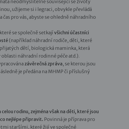
émata neodmyslitelně související se životy
nou, užijeme si i legraci, obvykle převládá
na čas pro vás, abyste se ohledně náhradního
i které se společně setkají
všichni účastníci
hosté
(například náhradní rodiče, děti, které
řijatých dětí, biologická maminka, která
 oblasti náhradní rodinné péče atd.).
 vypracována
závěrečná zpráva
, se kterou jsou
ásledně je předána na MHMP či příslušný
celou rodinu, zejména však na děti, které jsou
i co nejlépe připravit.
Povinná je příprava pro
ětmi staršími, které žijí ve společné