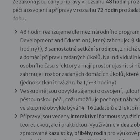
Ze zákona jsou dány přípravy v rozsahu
48 hodin
pro ž
péči a osvojení a přípravy v rozsahu
72 hodin
pro žada
dobu.
48 hodin realizujeme dle mezinárodního programu
Development and Education), který zahrnuje
:
9 s
hodiny) ),
3 samostatná setkání s rodinou
, z nichž
a domácí přípravu zadaných úkolů. Na individuáln
osobního času s lektory a mají prostor ujasnit si 
zahrnuje i rozbor zadaných domácích úkolů, které 
(jedno setkání trvá zhruba 1,5–3 hodiny).
Ve skupině jsou obvykle zájemci o osvojení, „dl
pěstounskou péči, což umožňuje pochopit náhrad
ve skupině obvykle bývá 14-16 žadatelů a 2 lektoři.
Přípravy jsou vedeny
interaktivní formou
s využit
teoretickou, ale i praktickou. Využíváme
videa z ob
zpracované
kazuistiky, příběhy rodin
pro výukové 