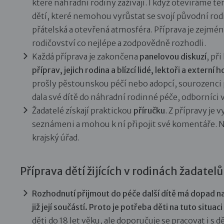
které náhradní rodiny zažívají. I když otevíráme t
dětí, které nemohou vyrůstat se svojí původní rodi
přátelská a otevřená atmosféra. Příprava je zejmé
rodičovství co nejlépe a zodpovědně rozhodli.
Každá příprava je zakončena
panelovou diskuzí
, př
příprav, jejich rodina a blízcí lidé, lektoři a externí 
prošly pěstounskou péčí nebo adopcí, sourozenci p
dala své dítě do náhradní rodinné péče, odborníci v
Žadatelé získají praktickou
příručku
. Z přípravy je
seznámeni a mohou k ní připojit své komentáře. N
krajský úřad.
Příprava dětí žijících v rodinách žadatelů
Rozhodnutí přijmout do péče další dítě má dopad na 
již její součástí. Proto je potřeba děti na tuto situac
děti do 18 let věku, ale doporučuje se pracovat i s d