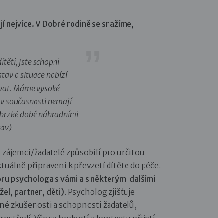
jí
nejvíce
. V Dobré rodině se snažíme,
ítěti, jste schopni
tav a situace nabízí
bávat. Máme vysoké
 v současnosti nemají
v brzké době náhradními
rav)
u zájemci/žadatelé způsobilí pro určitou
tuálně připraveni k převzetí dítěte do péče.
u psychologa s vámi a s některými dalšími
el, partner, děti)
. Psycholog zjišťuje
né zkušenosti a schopnosti žadatelů,
rostředí. Vše se hodnotí v kontextu přijetí