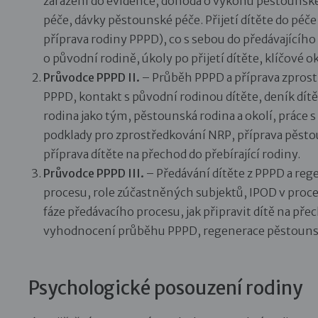
zařazení do evidence, dohoda o výkonu pěstounské
péče, dávky pěstounské péče. Přijetí dítěte do péče
příprava rodiny PPPD), co s sebou do předávajícího
o původní rodině, úkoly po přijetí dítěte, klíčové 
Průvodce PPPD II.
– Průběh PPPD a příprava zprost
PPPD, kontakt s původní rodinou dítěte, deník dítě
rodina jako tým, pěstounská rodina a okolí, práce s
podklady pro zprostředkování NRP, příprava pěstoun
příprava dítěte na přechod do přebírající rodiny.
Průvodce PPPD III.
– Předávání dítěte z PPPD a reg
procesu, role zúčastněných subjektů, IPOD v proce
fáze předávacího procesu, jak připravit dítě na pře
vyhodnocení průběhu PPPD, regenerace pěstounské r
Psychologické posouzení rodiny