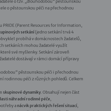
adatele o tzv. „dlouhodobou“ pěstounskou
tele o pěstounskou péči na přechodnou
 PRIDE (Parent Resources for Information,
kupinových setkání
(jedno setkání trvá 4
 obvykle1 probíhá v domácnostech žadatelů,
ích setkáních mohou žadatelé využít
některé své myšlenky. Setkání zároveň
žadatelé dostávají v rámci domácí přípravy
ouhodobou“ pěstounskou péči i přechodnou
ní rodinnou péči z různých pohledů. Celkem
ím
skupinové dynamiky
. Obsahují nejen část
lasti náhradní rodinné péče
,
potřeby a
nácvik praktických řešení situací
,