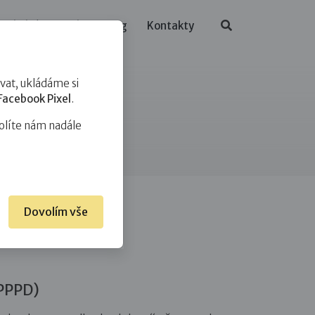
ělávání
O nás
Blog
Kontakty
at, ukládáme si
Facebook Pixel
.
olíte nám nadále
Dovolím vše
 PPPD)