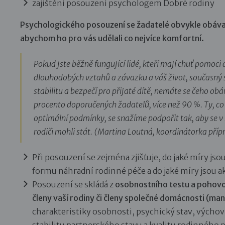
zajištění posouzení psychologem Dobré rodiny
Psychologického posouzení se žadatelé obvykle obáva
abychom ho pro vás udělali co nejvíce komfortní.
Pokud jste běžně fungující lidé, kteří mají chuť pomoci d
dlouhodobých vztahů a závazku a váš život, současný s
stabilitu a bezpečí pro přijaté dítě, nemáte se čeho o
procento doporučených žadatelů, více než 90 %. Ty, co
optimální podmínky, se snažíme podpořit tak, aby se 
rodiči mohli stát. (Martina Loutná, koordinátorka příp
Při posouzení se zejména zjišťuje, do jaké míry jso
formu náhradní rodinné péče a do jaké míry jsou ak
Posouzení se skládá z
osobnostního testu a pohovor
členy vaší rodiny či členy společné domácnosti (manž
charakteristiky osobnosti, psychický stav, výchov
stabilitu partnerského stavu a kvalitu rodinného p