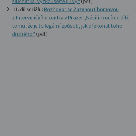
sluchátka, vyzkoušejte ji i vy“
(pdf)
III. díl seriálu:
Rozhovor se Zuzanou Chomovou
z Intervenčního centra v Praze:
„Násilím učíme dítě
tomu, že je to legální způsob, jak překonat toho
druhého“
(pdf)