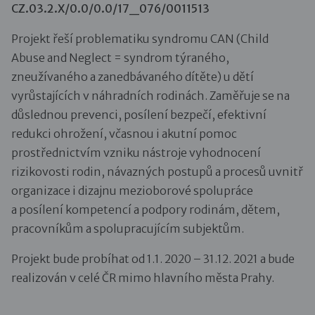
CZ.03.2.X/0.0/0.0/17_076/0011513
Projekt řeší problematiku syndromu CAN (Child
Abuse and Neglect = syndrom týraného,
zneužívaného a zanedbávaného dítěte) u dětí
vyrůstajících v náhradních rodinách. Zaměřuje se na
důslednou prevenci, posílení bezpečí, efektivní
redukci ohrožení, včasnou i akutní pomoc
prostřednictvím vzniku nástroje vyhodnocení
rizikovosti rodin, návazných postupů a procesů uvnitř
organizace i dizajnu mezioborové spolupráce
a posílení kompetencí a podpory rodinám, dětem,
pracovníkům a spolupracujícím subjektům.
Projekt bude probíhat od 1.1. 2020 – 31.12. 2021 a bude
realizován v celé ČR mimo hlavního města Prahy.