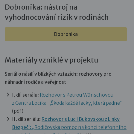
Dobronika: nástroj na
vyhodnocování rizik v rodinách
Dobronika
Materiály vzniklé v projektu
Seriál o násilí v blízkých vztazích: rozhovory pro
náhradní rodiče a veřejnost
I. díl seriálu:
Rozhovor s Petrou Wünschovou
z Centra Locika: „Škoda každé facky, která padne“
(pdf)
II. díl seriálu:
Rozhovor s Lucií Bukovskou z Linky
Bezpečí:
„Rodičovská pomoc na konci telefonního