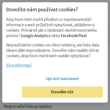
Dovolíte nám používat cookies?
Abychom Vám mohli přinášet co nejrelevantnější
Projekty
informace a web průběžně vylepšovat, ukládáme si
cookies. Primárně jde o sledování návštěvnosti webu
Příspěvek
pomocí
Google Analytics
nebo
Facebook Pixel
.
Nepoužíváme cookies na cílení reklamy, ani Vaše data
Úvod
Projekty
Bezpečná náhradní rodina
nikam dále neprodáváme. Dovolíte nám nadále sbírat
cookies, abychom mohli web nadále vylepšovat?
Bezpečná náhradní rodina
Více informací
O projektu
Upravit nastavení
Projekt Bezpečná náhradní rodina je spolufinancován
Dovolím vše
Evropskou unií.
Registrační číslo projektu: