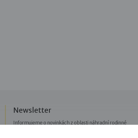
Newsletter
Informujeme o novinkách z oblasti náhradní rodinné
péče, posíláme upozornění na vzdělávací akce či
aktuality z Dobré rodiny.